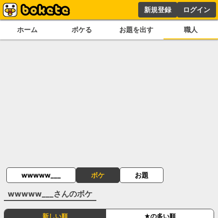
新規登録
ログイン
ホーム
ボケる
お題を出す
職人
wwwww___
ボケ
お題
wwwww___
さんのボケ
新しい順
★の多い順