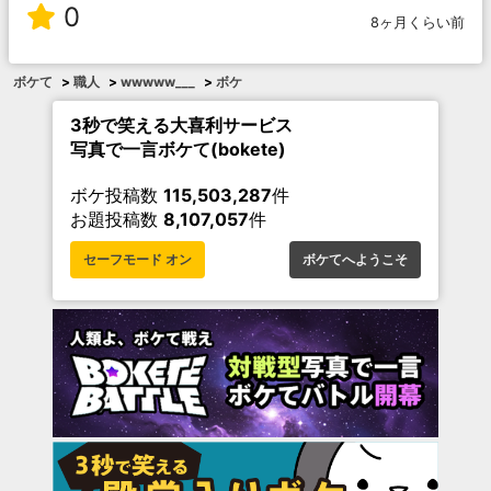
0
8ヶ月くらい前
ボケて
>
職人
>
wwwww___
>
ボケ
3秒で笑える大喜利サービス
写真で一言ボケて(bokete)
ボケ投稿数
115,503,287
件
お題投稿数
8,107,057
件
セーフモード オン
ボケてへようこそ