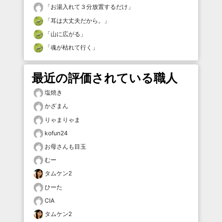
「
お湯入れて３分放置するだけ
」
「
耳は大丈夫だから。
」
「
山に広がる
」
「
魂が枯れて行く
」
最近の評価されている職人
塩焼き
かざまん
りゃまりゃま
kofun24
お母さんも目玉
むー
タムケン2
ひーた
CIA
タムケン2