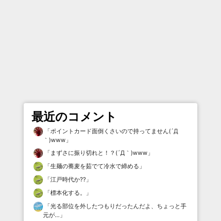
最近のコメント
「
ポイントカード面倒くさいので持ってません(´Д
｀)www
」
「
まずさに振り切れと！？(´Д｀)www
」
「
生麺の蕎麦を茹でて冷水で締める
」
「
江戸時代か⁇
」
「
標本化する。
」
「
光る部位を外したつもりだったんだよ、ちょっと手
元が…
」