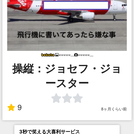
wwwww___
wwwww___
操縦：ジョセフ・ジョ
ースター
9
8ヶ月くらい前
3秒で笑える大喜利サービス