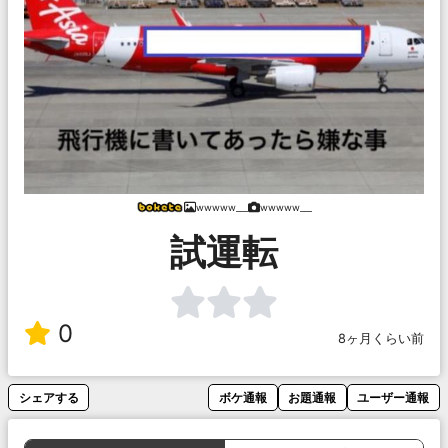
wwwww___
wwwww___
試運転
0
8ヶ月くらい前
シェアする
ボケ通報
お題通報
ユーザー通報