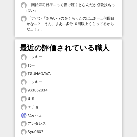
「
回転寿司梯子…って音で聴くとなんだか必殺技名っ
ぽい
」
「
アバン「ああいうのをくらったのは…あー…何回目
かな…？ うん、まあ…多分10回以上くらってるから
な…！」
」
最近の評価されている職人
ユッキー
むー
TSUNAGAWA
ユッキー
963852834
まる
エチョ
なみへえ
アンタレス
Syu0607