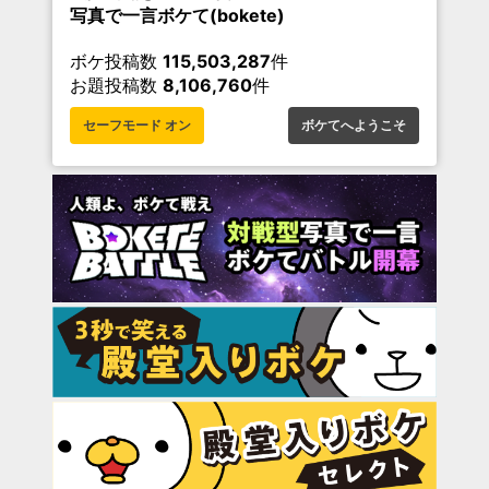
写真で一言ボケて(bokete)
ボケ投稿数
115,503,287
件
お題投稿数
8,106,760
件
セーフモード オン
ボケてへようこそ