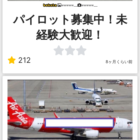
wwwww___
wwwww___
パイロット募集中！未
経験大歓迎！
212
8ヶ月くらい前