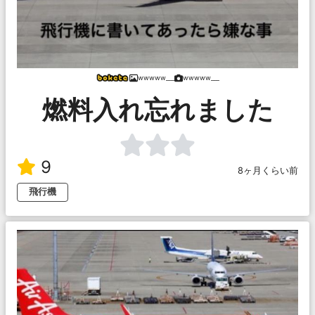
wwwww___
wwwww___
燃料入れ忘れました
9
8ヶ月くらい前
飛行機