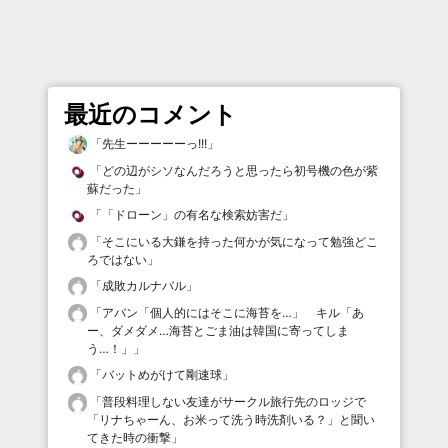
最近のコメント
「
先生ーーーーーっ!!!
」
「
どの辺がシソなんだろうと思ったら初号機の色が紫
蘇だった
」
「
「ドローン」の有名な検索妨害だ
」
「
そこにいる大鎌を持った何かが気になって勉強どこ
ろではない
」
「
成敗カルナバル
」
「
アバン「個人的にはそこに海苔を…」 キル「あ
ー、ダメダメ…海苔とごま油は韓国に寄ってしま
う…！」
」
「
バットめがけて剛速球
」
「
普段料理しない友達がサークル旅行先のロッジで
「リナちゃーん、お米って洗う時洗剤いる？」と聞い
てきた時の衝撃
」