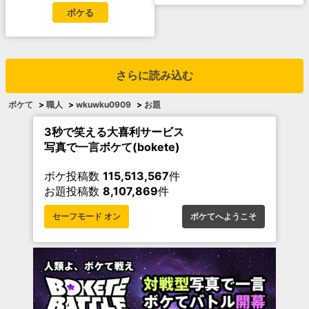
ボケる
さらに読み込む
ボケて
>
職人
>
wkuwku0909
>
お題
3秒で笑える大喜利サービス
写真で一言ボケて(bokete)
ボケ投稿数
115,513,567
件
お題投稿数
8,107,869
件
セーフモード オン
ボケてへようこそ