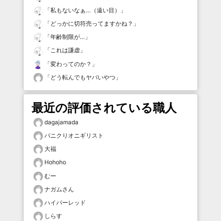
「
私もないなぁ…（遠い目）
」
「
どっかに切符売ってますかね？
」
「
年齢制限が…
」
「
これは謙虚
」
「
変わってのか？
」
「
どう転んでもヤバいやつ
」
最近の評価されている職人
dagajamada
パニクりオニギリスト
大福
Hohoho
むー
ナガムさん
ハイパーレッド
しらす