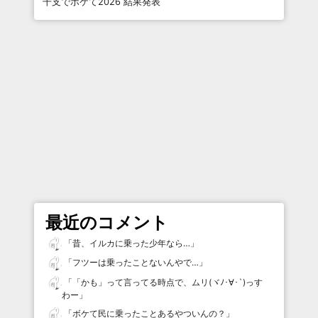
干支でボケて2026 結果発表
最近のコメント
「
昔、イルカに乗った少年なら…
」
「
フツーは乗ったことないんやで…
」
「
「かも」って言ってる時点で、ムリ(ヾﾉ･∀･`)っす
わー
」
「
ボケて民に乗ったことあるやついんの？
」