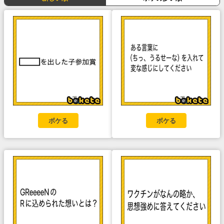
ボケる
ボケる