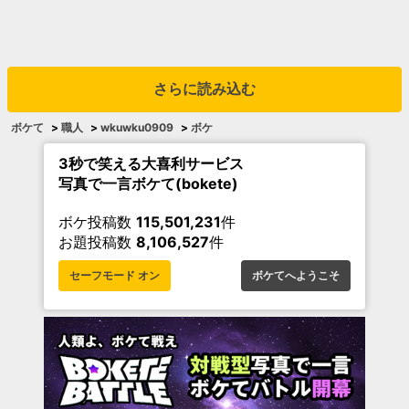
さらに読み込む
ボケて
>
職人
>
wkuwku0909
>
ボケ
3秒で笑える大喜利サービス
写真で一言ボケて(bokete)
ボケ投稿数
115,501,231
件
お題投稿数
8,106,527
件
セーフモード オン
ボケてへようこそ