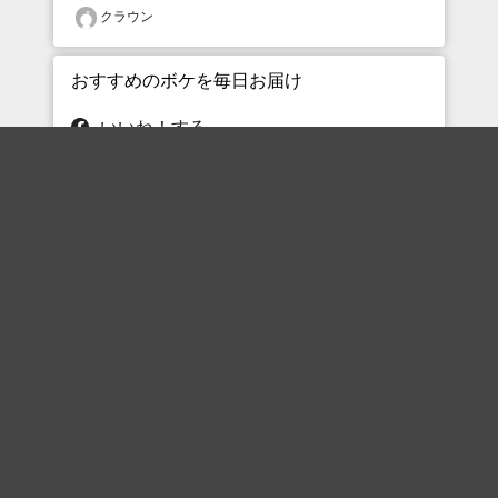
クラウン
おすすめのボケを毎日お届け
いいね！する
フォローする
フォローする
Topに戻る
ボケを見る
まとめを見る
お題を探す
殿堂入り
最新人気まとめ
新着お題
ピックアップボケ
セレクトまとめ
人気お題
人気ボケ
セレクトお題
注目ボケ
人気タグ