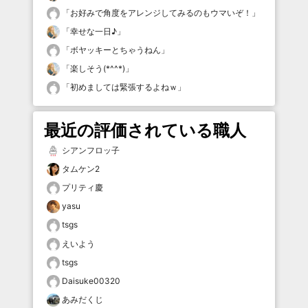
「
お好みで角度をアレンジしてみるのもウマいぞ！
」
「
幸せな一日♪
」
「
ボヤッキーとちゃうねん
」
「
楽しそう(*^^*)
」
「
初めましては緊張するよねｗ
」
最近の評価されている職人
シアンフロッ子
タムケン2
プリティ慶
yasu
tsgs
えいよう
tsgs
Daisuke00320
あみだくじ