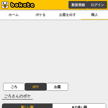
新規登録
ログイン
ホーム
ボケる
お題を出す
職人
ごろ
ボケ
お題
ごろ
さんのボケ
新しい順
★の多い順