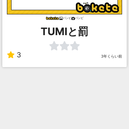
バンビ
バンビ
TUMIと罰
3
3年くらい前