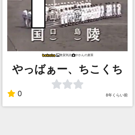
敦賀気比
やかんの麦茶
やっばぁー、ちこくち
0
8年くらい前