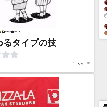
mut30
mut30
めるタイプの技
1年くらい前