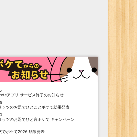
5
oketeアプリ サービス終了のお知らせ
15
リッツのお題でひとことボケて結果発表
10
リッツのお題でひと言ボケて キャンペーン
9
支でボケて2026 結果発表