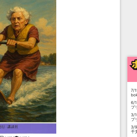
7/1
b
6/
プ
3/
プ
3/
干