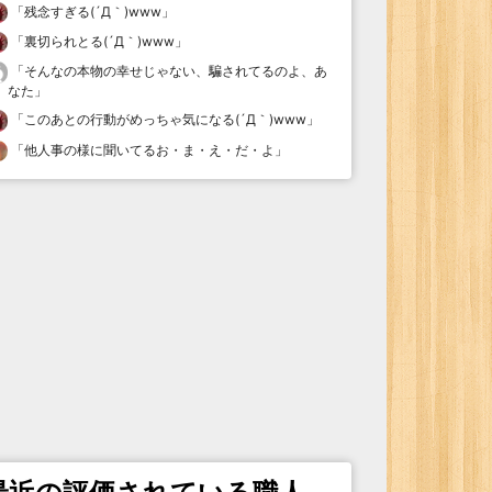
「
残念すぎる(´Д｀)www
」
「
裏切られとる(´Д｀)www
」
「
そんなの本物の幸せじゃない、騙されてるのよ、あ
なた
」
「
このあとの行動がめっちゃ気になる(´Д｀)www
」
「
他人事の様に聞いてるお・ま・え・だ・よ
」