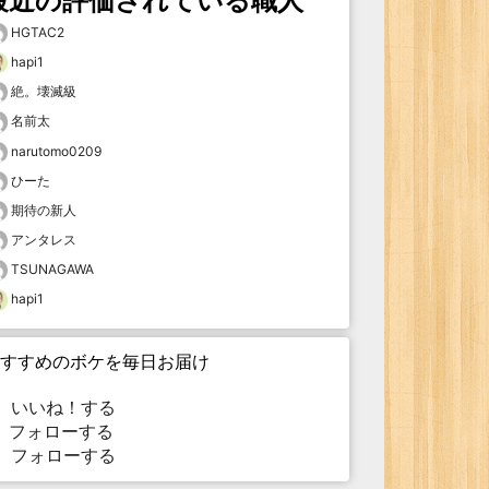
最近の評価されている職人
HGTAC2
hapi1
絶。壊滅級
名前太
narutomo0209
ひーた
期待の新人
アンタレス
TSUNAGAWA
hapi1
すすめのボケを毎日お届け
いいね！する
フォローする
フォローする