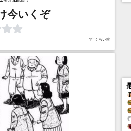
YMGT_2
YMGT_2
け今いくぞ
1年くらい前