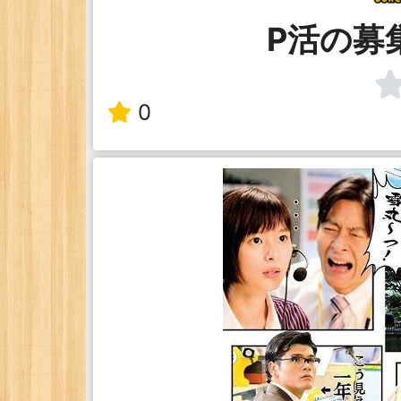
P活の募
0