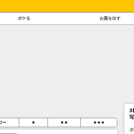
ボケる
お題を出す
3
写
ワー
★
★★
★★★