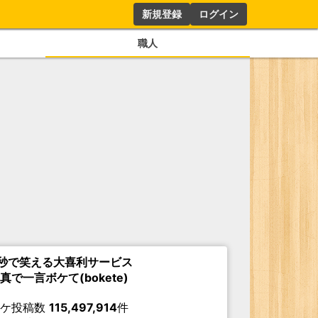
新規登録
ログイン
職人
秒で笑える大喜利サービス
真で一言ボケて(bokete)
ボケ投稿数
115,497,914
件