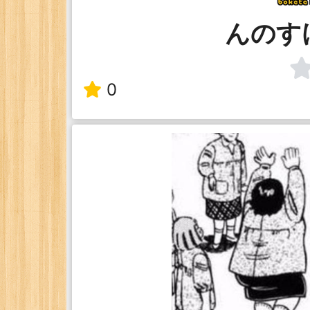
んのす
0