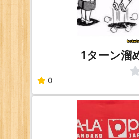
1ターン溜
0