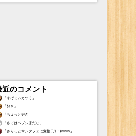
最近のコメント
「
すげぇムカつく
」
「
好き
」
「
ちょっと好き
」
「
さてはペプシ派だな
」
「
さらっとサンタフェに変換(´Д｀)www
」