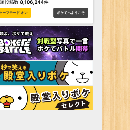
お題投稿数
8,106,244
件
セーフモード オン
ボケてへようこそ