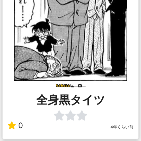
___
___
全身黒タイツ
0
4年くらい前