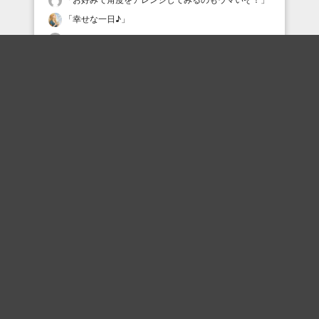
「
幸せな一日♪
」
「
ボヤッキーとちゃうねん
」
「
楽しそう(*^^*)
」
「
初めましては緊張するよねｗ
」
最近の評価されている職人
シアンフロッ子
タムケン2
プリティ慶
yasu
tsgs
えいよう
tsgs
Daisuke00320
あみだくじ
クラウン