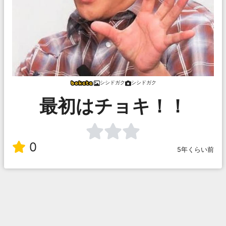
シシドガク
シシドガク
最初はチョキ！！
0
5年くらい前