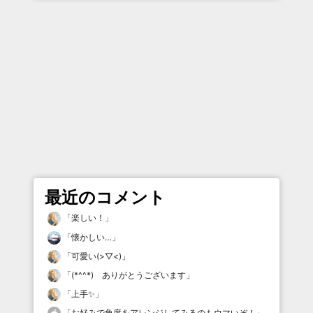
最近のコメント
「
楽しい！
」
「
懐かしい…
」
「
可愛い(>▽<)
」
「
(*^^*) ありがとうございます
」
「
上手✨
」
「
お好みで角度をアレンジしてみるのもウマいぞ！
」