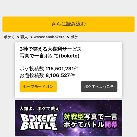
さらに読み込む
ボケて
>
職人
>
wasedanobokete
>
ボケ
3秒で笑える大喜利サービス
写真で一言ボケて(bokete)
ボケ投稿数
115,501,231
件
お題投稿数
8,106,527
件
セーフモード オン
ボケてへようこそ