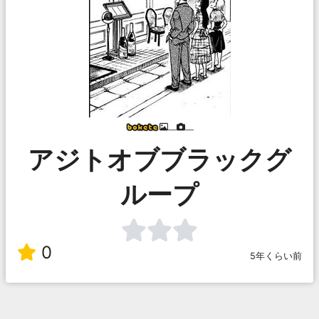
___
___
アジトオブブラックグ
ループ
0
5年くらい前