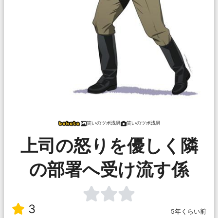
笑いのツボ浅男
笑いのツボ浅男
上司の怒りを優しく隣
の部署へ受け流す係
3
5年くらい前