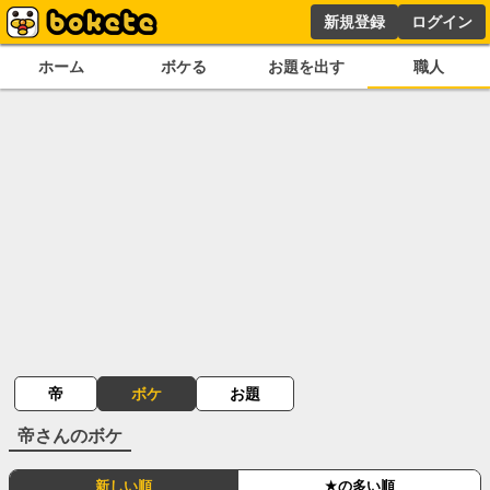
新規登録
ログイン
ホーム
ボケる
お題を出す
職人
帝
ボケ
お題
帝
さんのボケ
新しい順
★の多い順