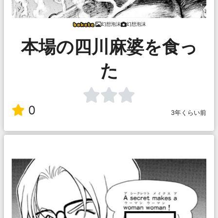
幻想泡沫
幻想泡沫
本場の四川麻婆を食っ
た
0
3年くらい前