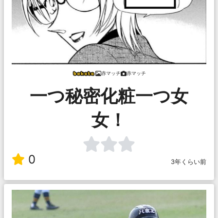
赤マッチ
赤マッチ
一つ秘密化粧一つ女
女！
0
3年くらい前