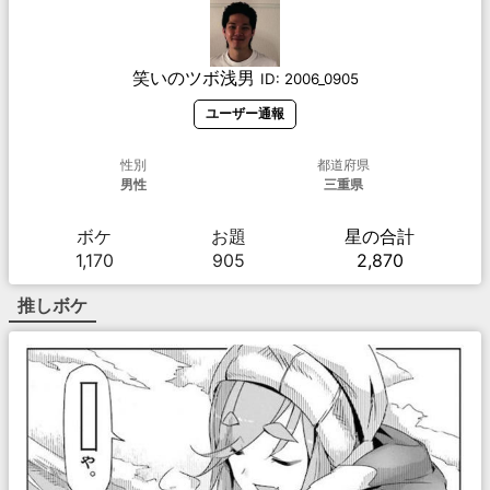
笑いのツボ浅男
ID:
2006_0905
ユーザー通報
性別
都道府県
男性
三重県
ボケ
お題
星の合計
1,170
905
2,870
推しボケ