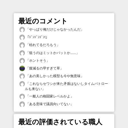
最近のコメント
「
やっぱり俺だけじゃなかったんだ
」
「
ﾄﾞﾝﾄﾞﾝﾄﾞﾝ!
」
「
枯れてるだろもう
」
「
狙うのはミットかバットか……
」
「
ホントそう
」
「
腹減るの早すぎて草
」
「
あの美しかった模型も今や無意味
」
「
これならセワシが来た矛盾はないしタイムパトロー
ルも来ない
」
「
一般人の格闘家レベルかよ
」
「
ある意味で議員向いてない
」
最近の評価されている職人