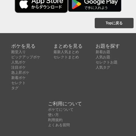
Topに戻る
ボケを見る
まとめを見る
お題を探す
殿堂入り
最新人気まとめ
新着お題
ピックアップボケ
セレクトまとめ
人気お題
人気ボケ
セレクトお題
注目ボケ
人気タグ
急上昇ボケ
新着ボケ
セレクト
タグ
ご利用について
ボケてについて
使い方
利用規約
よくある質問
クッキーの利用について
お問い合わせ