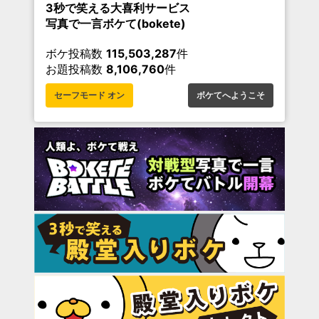
3秒で笑える大喜利サービス
写真で一言ボケて(bokete)
ボケ投稿数
115,503,287
件
お題投稿数
8,106,760
件
セーフモード オン
ボケてへようこそ