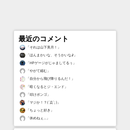
最近のコメント
「
それは山下美月！
」
「
ほんまかいな、そうかいな♪
」
「
HPゲージがじゃましてるぅ
」
「
やがて縮む
」
「
自分から飛び降りるんだ！
」
「
暗くなるとジ・エンド
」
「
叩けボンゴ
」
「
マジか！？(´Д`; )
」
「
ちょっと好き
」
「
休めねぇ…
」