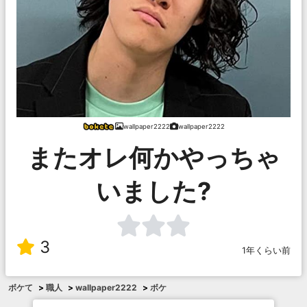
wallpaper2222
wallpaper2222
またオレ何かやっちゃ
いました?
3
1年くらい前
ボケて
>
職人
>
wallpaper2222
>
ボケ