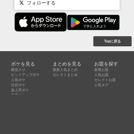
フォローする
Topに戻る
ボケを見る
まとめを見る
お題を探す
殿堂入り
最新人気まとめ
新着お題
ピックアップボケ
セレクトまとめ
人気お題
人気ボケ
セレクトお題
注目ボケ
人気タグ
急上昇ボケ
新着ボケ
セレクト
タグ
ご利用について
ボケてについて
使い方