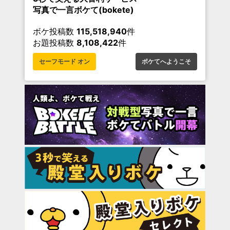
写真で一言ボケて(bokete)
ボケ投稿数
115,518,940
件
お題投稿数
8,108,422
件
セーフモード オン
ボケてへようこそ