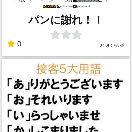
yoizanami
yoizanami
パンに謝れ！！
0
3ヶ月くらい前