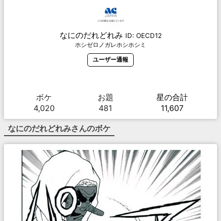
なにのだれどれみ
ID:
OECD12
ホシゼロノガレホシホシミ
ユーザー通報
ボケ
お題
星の合計
4,020
481
11,607
なにのだれどれみ
さんのボケ