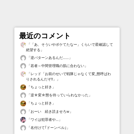
最近のコメント
「
「あ、そういやボケてたなー」くらいで星確認して
絶望する
」
「
逆パターンあるんだ……
」
「
若者～中間管理職の肌に合わない
」
「
レッド「お前のせいで戦隊じゃなくて変_態呼ばわ
りされるんだぞ!!」
」
「
ちょっと好き
」
「
逆☆変☆態を待っていられなかった
」
「
ちょっと好き
」
「
おーい 続き読ませろw
」
「
ワイは犯罪者や…
」
「
名付けて｢ドーンベル｣
」