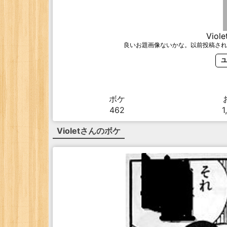
Viole
良いお題画像ないかな。以前投稿され
ユ
ボケ
462
1
Violet
さんのボケ