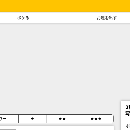
ボケる
お題を出す
3
写
ワー
★
★★
★★★