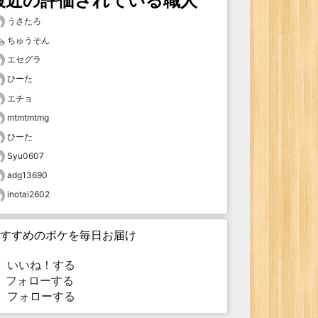
最近の評価されている職人
うさたろ
ちゅうそん
エセグラ
ひーた
エチョ
mtmtmtmg
ひーた
Syu0607
adg13690
inotai2602
すすめのボケを毎日お届け
いいね！する
フォローする
フォローする