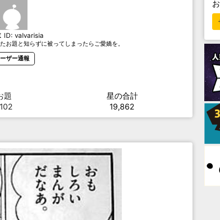
t
ID:
valvarisia
たお題と知らずに被ってしまったらご愛嬌を。
ーザー通報
お題
星の合計
,102
19,862