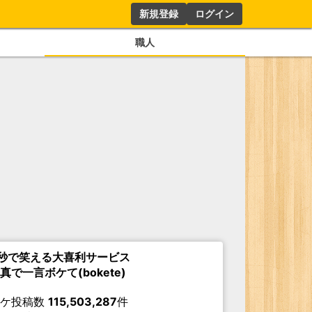
新規登録
ログイン
職人
秒で笑える大喜利サービス
真で一言ボケて(bokete)
ボケ投稿数
115,503,287
件