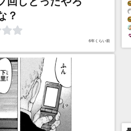
プ回しとったやろ
な？
6年くらい前