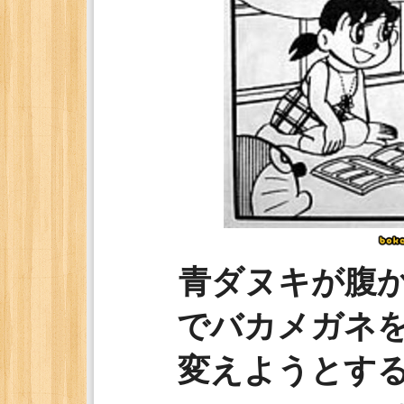
青ダヌキが腹
でバカメガネ
変えようとす