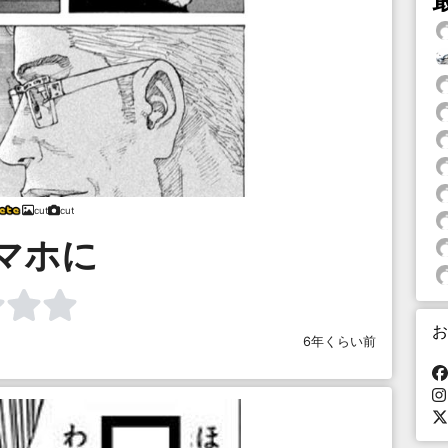
cut
cut
マホに
お
6年くらい前