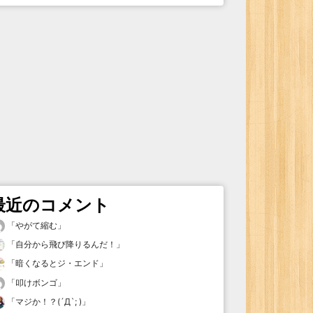
最近のコメント
「
やがて縮む
」
「
自分から飛び降りるんだ！
」
「
暗くなるとジ・エンド
」
「
叩けボンゴ
」
「
マジか！？(´Д`; )
」