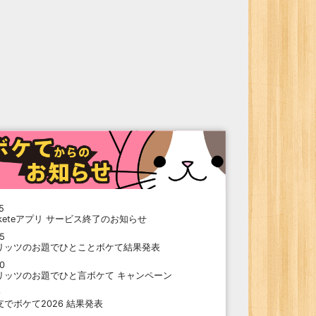
5
oketeアプリ サービス終了のお知らせ
15
リッツのお題でひとことボケて結果発表
10
リッツのお題でひと言ボケて キャンペーン
9
支でボケて2026 結果発表