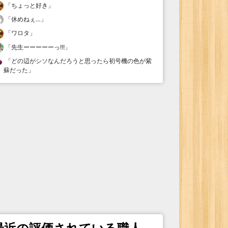
「
ちょっと好き
」
「
休めねぇ…
」
「
ワロタ
」
「
先生ーーーーーっ!!!
」
「
どの辺がシソなんだろうと思ったら初号機の色が紫
蘇だった
」