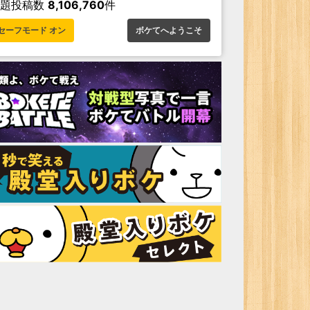
お題投稿数
8,106,760
件
セーフモード オン
ボケてへようこそ