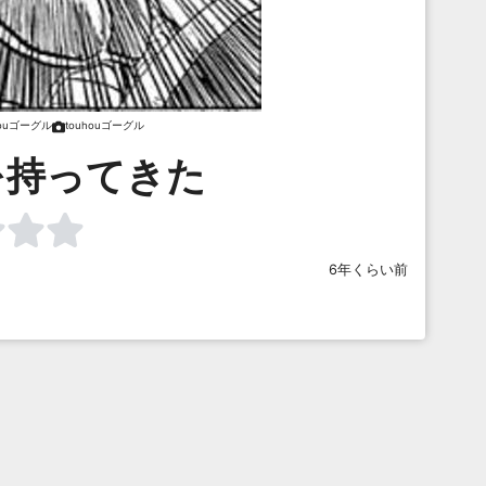
houゴーグル
touhouゴーグル
を持ってきた
6年くらい前