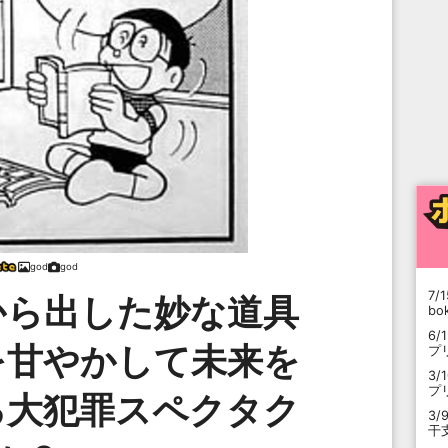
god
god
7/1
から出した妙な道具
b
6/
を甘やかして未来を
プ
3/
プ
る大犯罪スペクタク
3/
干