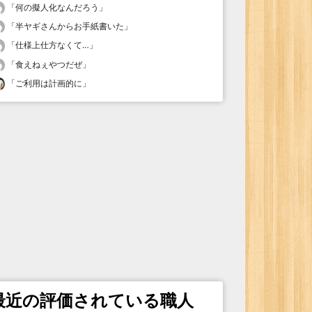
「
何の擬人化なんだろう
」
「
半ヤギさんからお手紙書いた
」
「
仕様上仕方なくて…
」
「
食えねぇやつだぜ
」
「
ご利用は計画的に
」
最近の評価されている職人