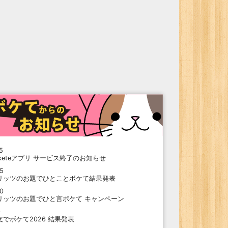
5
oketeアプリ サービス終了のお知らせ
15
リッツのお題でひとことボケて結果発表
10
リッツのお題でひと言ボケて キャンペーン
9
支でボケて2026 結果発表