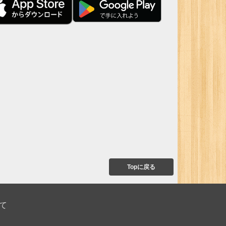
Topに戻る
て