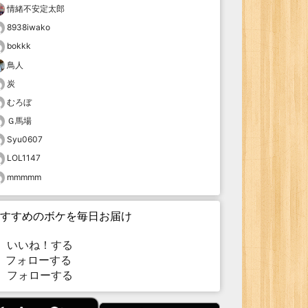
情緒不安定太郎
8938iwako
bokkk
鳥人
炭
むろぼ
Ｇ馬場
Syu0607
LOL1147
mmmmm
すすめのボケを毎日お届け
いいね！する
フォローする
フォローする