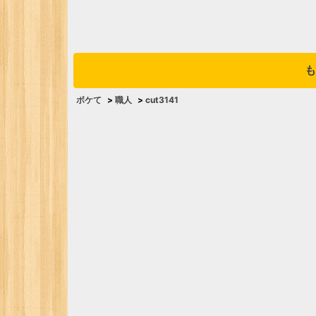
も
ボケて
>
職人
>
cut3141