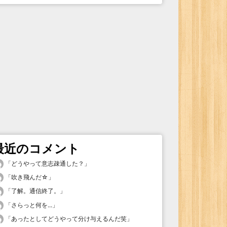
最近のコメント
「
どうやって意志疎通した？
」
「
吹き飛んだ☆
」
「
了解。通信終了。
」
「
さらっと何を...
」
「
あったとしてどうやって分け与えるんだ笑
」