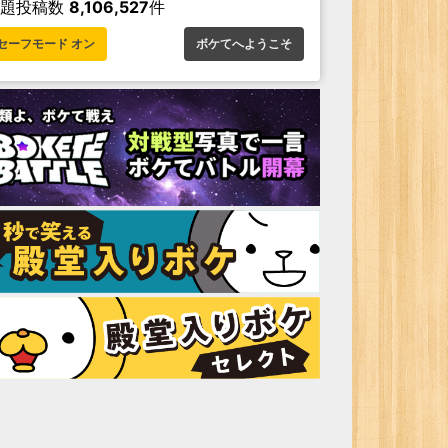
お題投稿数
8,106,527
件
セーフモード オン
ボケてへようこそ