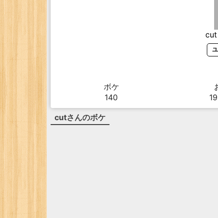
cut
ユ
ボケ
140
19
cut
さんのボケ