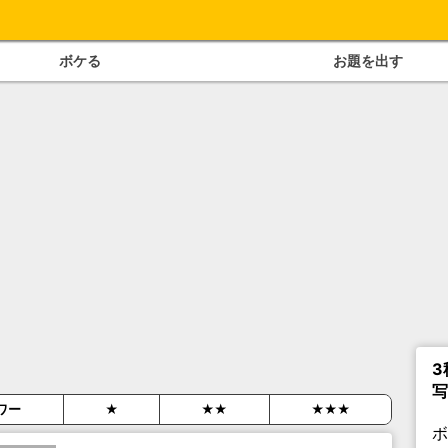
ボケる
お題を出す
3
写
ワー
★
★★
★★★