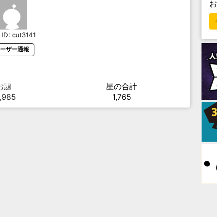
ID:
cut3141
ーザー通報
お題
星の合計
,985
1,765