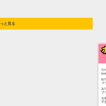
っと見る
7/1
b
6/
プ
3/
プ
3/
干