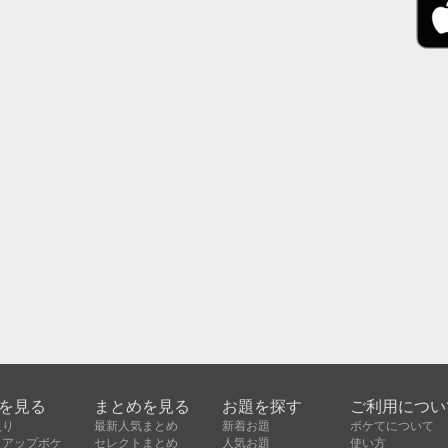
を見る
まとめを見る
お題を探す
ご利用につい
入り
最新人気まとめ
新着お題
ボケてについて
クアップボケ
セレクトまとめ
人気お題
使い方