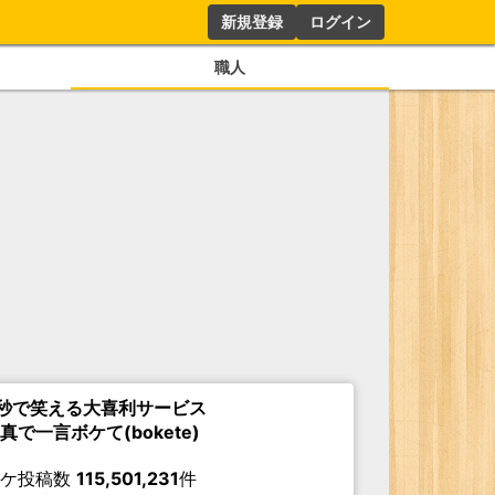
新規登録
ログイン
職人
秒で笑える大喜利サービス
真で一言ボケて(bokete)
ボケ投稿数
115,501,231
件