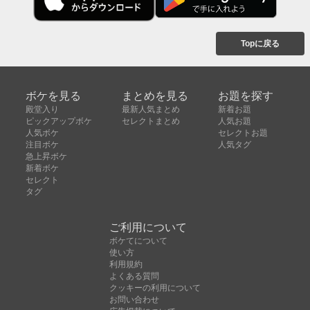
Topに戻る
ボケを見る
まとめを見る
お題を探す
殿堂入り
最新人気まとめ
新着お題
ピックアップボケ
セレクトまとめ
人気お題
人気ボケ
セレクトお題
注目ボケ
人気タグ
急上昇ボケ
新着ボケ
セレクト
タグ
ご利用について
ボケてについて
使い方
利用規約
よくある質問
クッキーの利用について
お問い合わせ