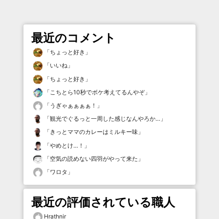
最近のコメント
「
ちょっと好き
」
「
いいね
」
「
ちょっと好き
」
「
こちとら10秒でボケ考えてるんやぞ
」
「
うぎゃぁぁぁぁ！
」
「
観光でぐるっと一周した感じなんやろか…
」
「
きっとママのカレーはミルキー味
」
「
やめとけ…！
」
「
空気の読めない四羽がやって来た
」
「
ワロタ
」
最近の評価されている職人
Hrathnir