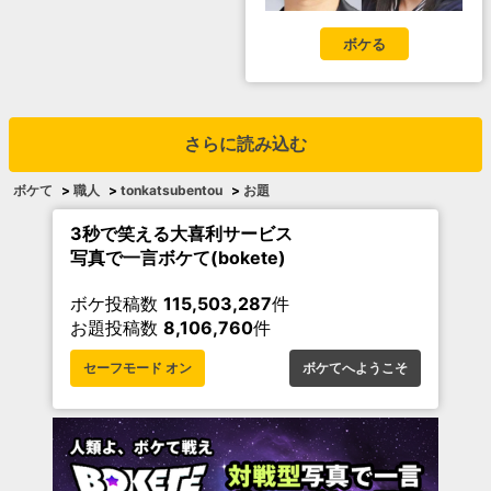
ボケる
さらに読み込む
ボケて
>
職人
>
tonkatsubentou
>
お題
3秒で笑える大喜利サービス
写真で一言ボケて(bokete)
ボケ投稿数
115,503,287
件
お題投稿数
8,106,760
件
セーフモード オン
ボケてへようこそ