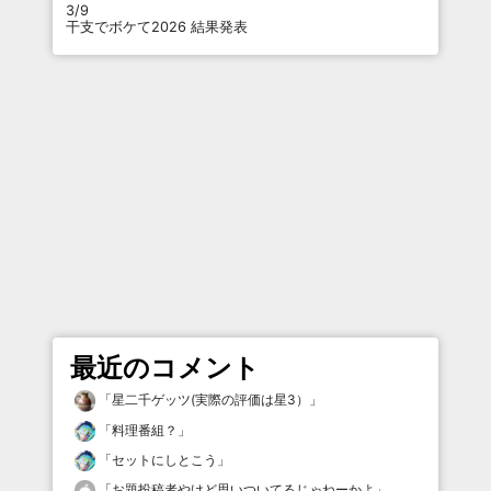
3/9
干支でボケて2026 結果発表
最近のコメント
「
星二千ゲッツ(実際の評価は星3）
」
「
料理番組？
」
「
セットにしとこう
」
「
お題投稿者やけど思いついてるじゃねーかよ
」