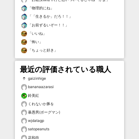
「
物理的にね
」
「
「生きるか」だろ！！
」
「
お前ずるいぞー！！
」
「
いいね
」
「
怖い
」
「
ちょっと好き
」
最近の評価されている職人
gaizinhige
bananaazarasi
鈴美紅
くれないか豚を
暴愚男(ボーグマン)
wjdatagp
satopeanuts
花和尚