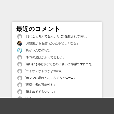
最近のコメント
「
同じこと考えてる人いた(笑)先越されて悔し
」
「
お題主からも星1だったら悲しくなる
」
「
良かったな星5だ
」
「
ネコの皮はかぶってるわよ
」
「
凄い好き(笑)ボケてとの出会いに感謝です(*^^*)
」
「
ライオンかトラかよwww
」
「
ホンマに暴れん坊になるなやwww
」
「
裏切り者の可能性も
」
「
筆まめででもいいよ
」
「
もういいです
」