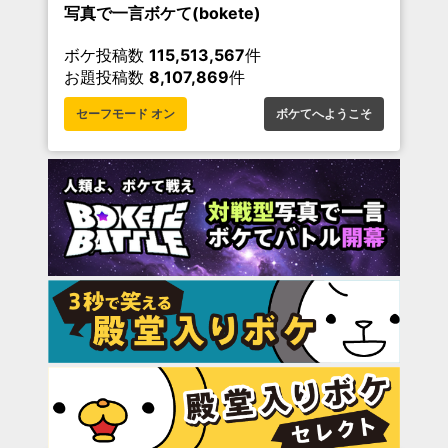
写真で一言ボケて(bokete)
ボケ投稿数
115,513,567
件
お題投稿数
8,107,869
件
セーフモード オン
ボケてへようこそ