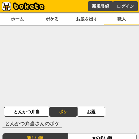
新規登録
ログイン
ホーム
ボケる
お題を出す
職人
とんかつ弁当
ボケ
お題
とんかつ弁当
さんのボケ
新しい順
★の多い順