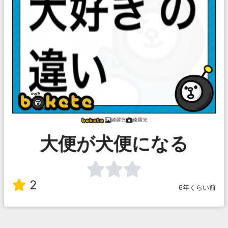
綺羅光
綺羅光
大便が犬便になる
2
6年くらい前