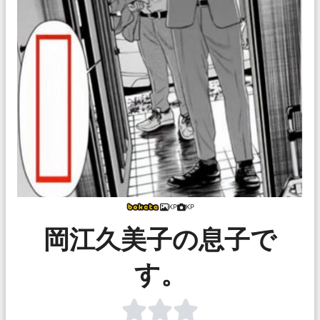
KP
KP
岡江久美子の息子で
す。