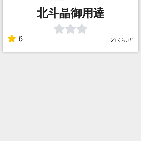
北斗晶御用達
6
6年くらい前