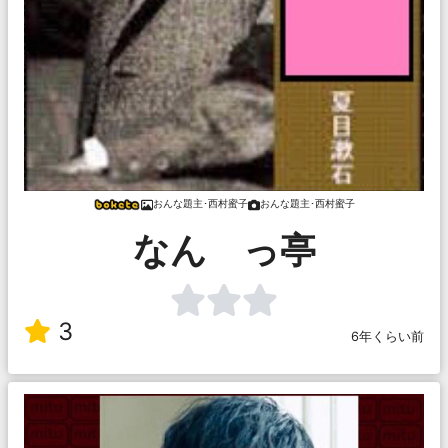
おんな題主･西村蜜子
おんな題主･西村蜜子
なん っ亭
3
6年くらい前