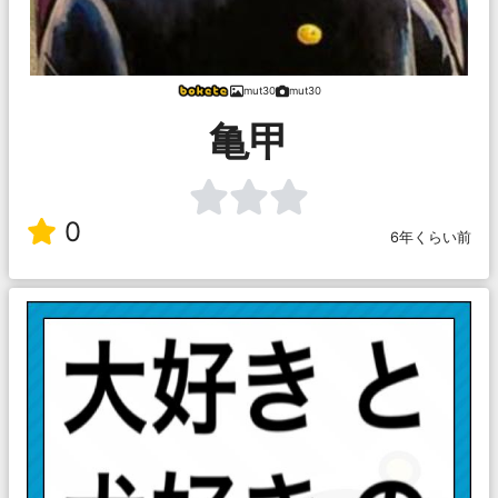
mut30
mut30
亀甲
0
6年くらい前