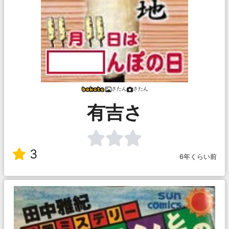
さたん
さたん
有吉さ
3
6年くらい前