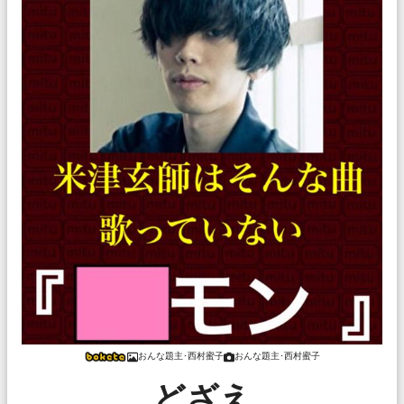
おんな題主･西村蜜子
おんな題主･西村蜜子
どざえ