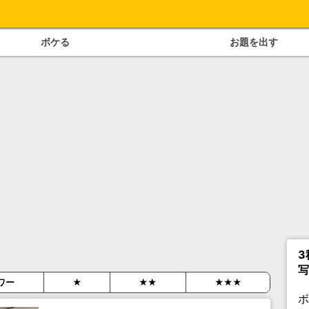
ボケる
お題を出す
3
写
ワー
★
★★
★★★