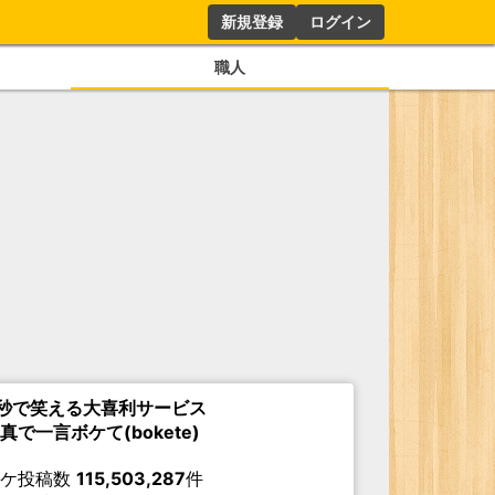
新規登録
ログイン
職人
秒で笑える大喜利サービス
真で一言ボケて(bokete)
ボケ投稿数
115,503,287
件