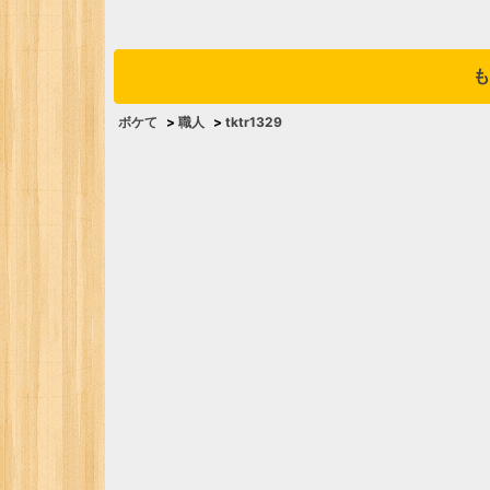
も
ボケて
>
職人
>
tktr1329