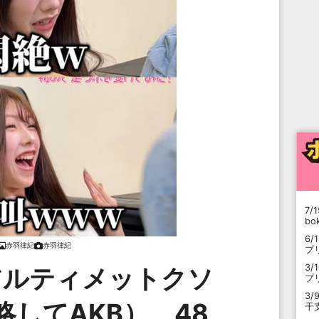
7/1
b
6/
赤羽律紀
赤羽律紀
プ
3/
アルティメットクソ
プ
3/
略してAKB）、48
干