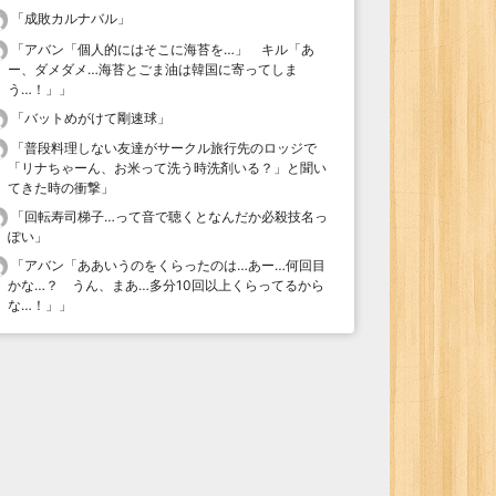
「
成敗カルナバル
」
「
アバン「個人的にはそこに海苔を…」 キル「あ
ー、ダメダメ…海苔とごま油は韓国に寄ってしま
う…！」
」
「
バットめがけて剛速球
」
「
普段料理しない友達がサークル旅行先のロッジで
「リナちゃーん、お米って洗う時洗剤いる？」と聞い
てきた時の衝撃
」
「
回転寿司梯子…って音で聴くとなんだか必殺技名っ
ぽい
」
「
アバン「ああいうのをくらったのは…あー…何回目
かな…？ うん、まあ…多分10回以上くらってるから
な…！」
」