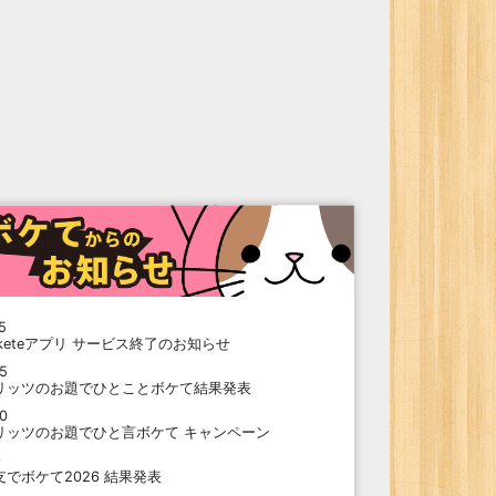
5
oketeアプリ サービス終了のお知らせ
15
リッツのお題でひとことボケて結果発表
10
リッツのお題でひと言ボケて キャンペーン
9
支でボケて2026 結果発表