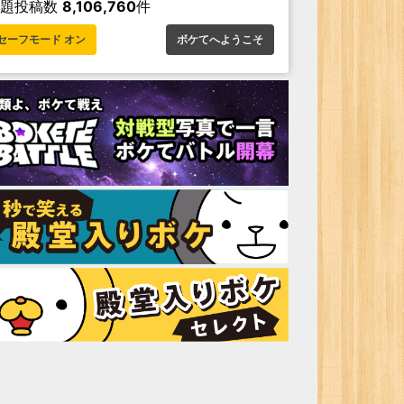
お題投稿数
8,106,760
件
セーフモード オン
ボケてへようこそ