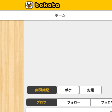
ホーム
赤羽律紀
ボケ
お題
プロフ
フォロー
フォロ