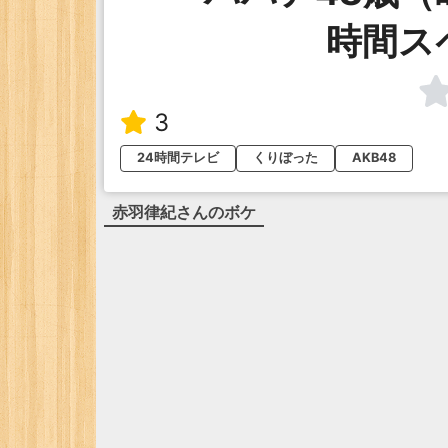
時間ス
3
24時間テレビ
くりぼった
AKB48
赤羽律紀
さんのボケ