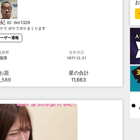
律紀
ID:
tktr1329
ケて ボケてボケまくります
ーザー通報
道府県
生年月日
葉県
1971.12.21
お題
星の合計
2,589
11,663