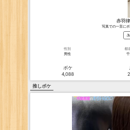
赤羽
写真での一言にボ
ユ
性別
都
男性
千
ボケ
4,088
推しボケ