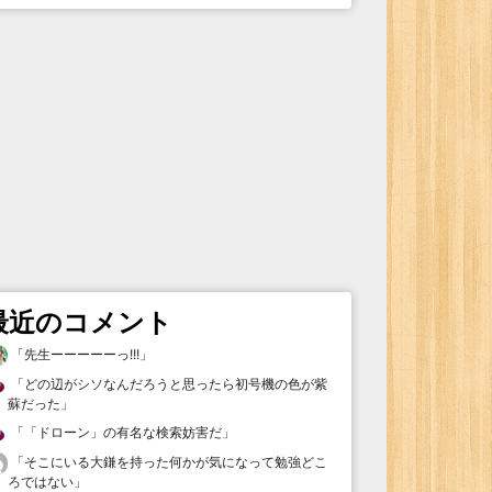
最近のコメント
「
先生ーーーーーっ!!!
」
「
どの辺がシソなんだろうと思ったら初号機の色が紫
蘇だった
」
「
「ドローン」の有名な検索妨害だ
」
「
そこにいる大鎌を持った何かが気になって勉強どこ
ろではない
」