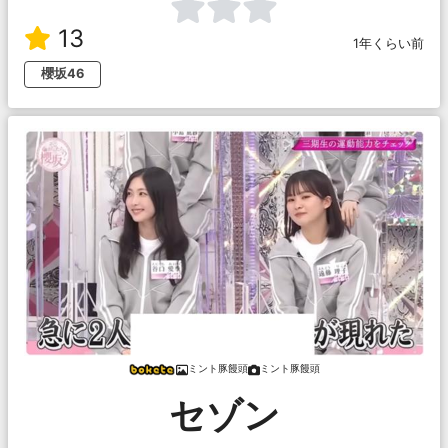
13
1年くらい前
櫻坂46
ミント豚饅頭
ミント豚饅頭
セゾン