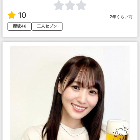
10
2年くらい前
櫻坂46
二人セゾン