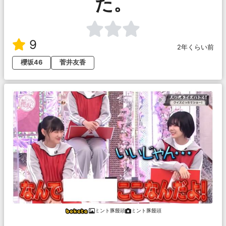
た。
9
2年くらい前
櫻坂46
菅井友香
ミント豚饅頭
ミント豚饅頭