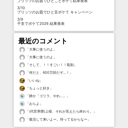
プリッツのお題でひとことボケて結果発表
3/10
プリッツのお題でひと言ボケて キャンペーン
3/9
干支でボケて2026 結果発表
最近のコメント
「
大事に使うのよ
」
「
大事に使うのよ
」
「
そして、！！すごい！！彫刻
」
「
何だと、600万回だぞ…！
」
「
いいね
」
「
ちょっと好き
」
「
静か「ゴリラ、やれ…」
」
「
おらよ
」
「
(代官界隈)上様、それが見えたら終わり。
」
「
復活して来いよー。待ってるからなー
」