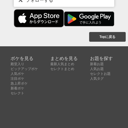
Topに戻る
ボケを見る
まとめを見る
お題を探す
殿堂入り
最新人気まとめ
新着お題
ピックアップボケ
セレクトまとめ
人気お題
人気ボケ
セレクトお題
注目ボケ
人気タグ
急上昇ボケ
新着ボケ
セレクト
タグ
ご利用について
ボケてについて
使い方
利用規約