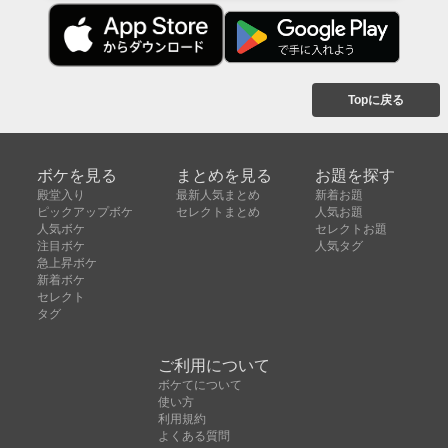
Topに戻る
ボケを見る
まとめを見る
お題を探す
殿堂入り
最新人気まとめ
新着お題
ピックアップボケ
セレクトまとめ
人気お題
人気ボケ
セレクトお題
注目ボケ
人気タグ
急上昇ボケ
新着ボケ
セレクト
タグ
ご利用について
ボケてについて
使い方
利用規約
よくある質問