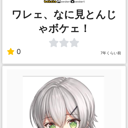
swskert
swskert
ワレェ、なに見とんじ
ゃボケェ！
0
7年くらい前