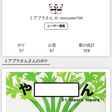
ミアプラさん
ID:
tetsuyake1106
ユーザー通報
ボケ
お題
星の合計
57
87
129
ミアプラさん
さんのボケ