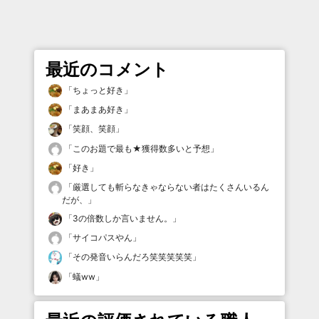
最近のコメント
「
ちょっと好き
」
「
まあまあ好き
」
「
笑顔、笑顔
」
「
このお題で最も★獲得数多いと予想
」
「
好き
」
「
厳選しても斬らなきゃならない者はたくさんいるん
だが、
」
「
3の倍数しか言いません。
」
「
サイコパスやん
」
「
その発音いらんだろ笑笑笑笑笑
」
「
蟻ww
」