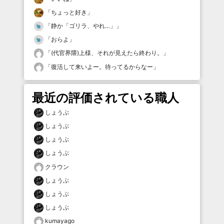
「
ちょっと好き
」
「
静か「ゴリラ、やれ…」
」
「
おらよ
」
「
(代官界隈)上様、それが見えたら終わり。
」
「
復活して来いよー。待ってるからなー
」
最近の評価されている職人
しょうぶ
しょうぶ
しょうぶ
しょうぶ
クラウン
しょうぶ
しょうぶ
しょうぶ
kumayago