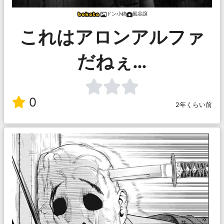
ドン小錦
風谷譲
これはアロンアルファ
だねぇ…
0
2年くらい前