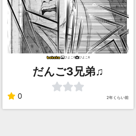
ひよこ6
ひよこ6
だんご3兄弟♫
0
2年くらい前