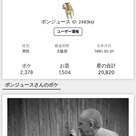
ポンジュース
ID:
2483ktjr
ユーザー通報
性別
都道府県
生年月日
男性
大阪府
1981.01.01
ボケ
お題
星の合計
2,378
1,504
20,820
ポンジュース
さんのボケ