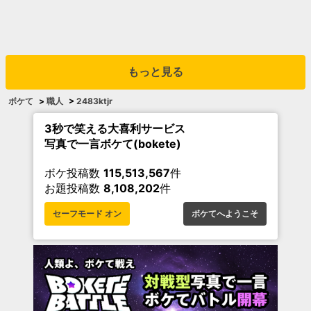
もっと見る
ボケて
>
職人
>
2483ktjr
3秒で笑える大喜利サービス
写真で一言ボケて(bokete)
ボケ投稿数
115,513,567
件
お題投稿数
8,108,202
件
セーフモード オン
ボケてへようこそ