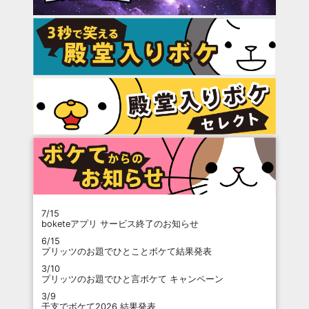
7/15
boketeアプリ サービス終了のお知らせ
6/15
プリッツのお題でひとことボケて結果発表
3/10
プリッツのお題でひと言ボケて キャンペーン
3/9
干支でボケて2026 結果発表