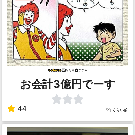
ななみ
ななみ
お会計3億円でーす
44
5年くらい前