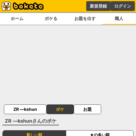
新規登録
ログイン
ホーム
ボケる
お題を出す
職人
ZR ―kshun
ボケ
お題
ZR ―kshun
さんのボケ
新しい順
★の多い順