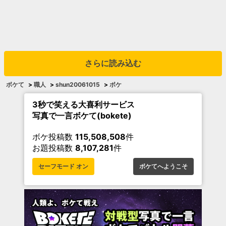
さらに読み込む
ボケて
>
職人
>
shun20061015
>
ボケ
3秒で笑える大喜利サービス
写真で一言ボケて(bokete)
ボケ投稿数
115,508,508
件
お題投稿数
8,107,281
件
セーフモード オン
ボケてへようこそ