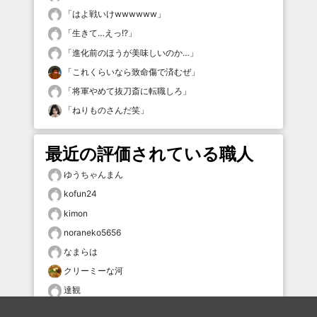
「
はよ戦いけwwwwww
」
「
生きて…えっ!?
」
「
進化前のほうが美味しいのか…
」
「
これくらいなら致命傷で済むぜ
」
「
将軍やめて抜刀斎に転職しろ
」
「
ねりものさんだ笑
」
最近の評価されている職人
ゆうちゃんまん
kofun24
kimon
noraneko5656
なまらは
クリーミーな河
達観
ぷかぷか