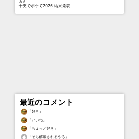
3/9
干支でボケて2026 結果発表
最近のコメント
「
好き
」
「
いいね
」
「
ちょっと好き
」
「
そら解雇されるやろ
」