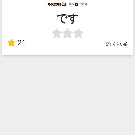
ア松風
ア松風
です
21
5年くらい前