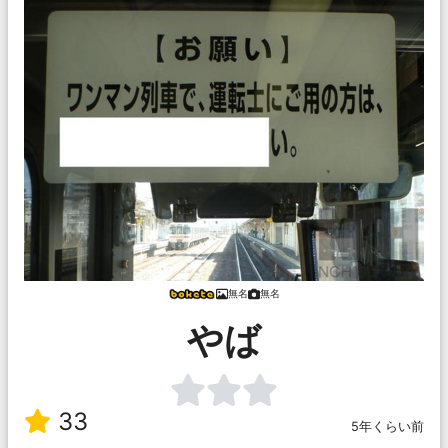
無名
無名
やば
33
5年くらい前