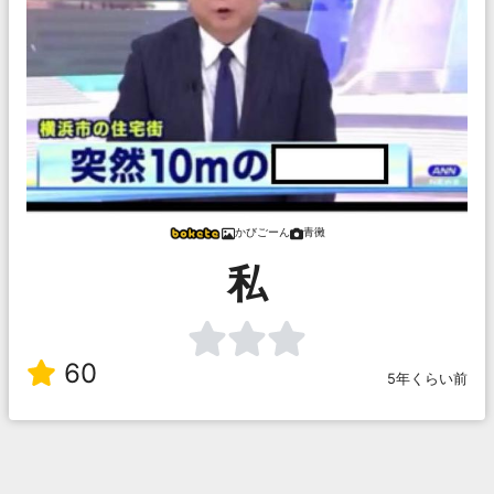
かびごーん
青黴
私
60
5年くらい前