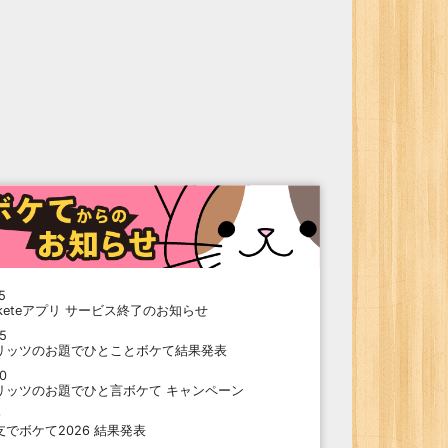
5
oketeアプリ サービス終了のお知らせ
15
リッツのお題でひとことボケて結果発表
10
リッツのお題でひと言ボケて キャンペーン
9
支でボケて2026 結果発表