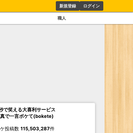
新規登録
ログイン
職人
秒で笑える大喜利サービス
真で一言ボケて(bokete)
ボケ投稿数
115,503,287
件