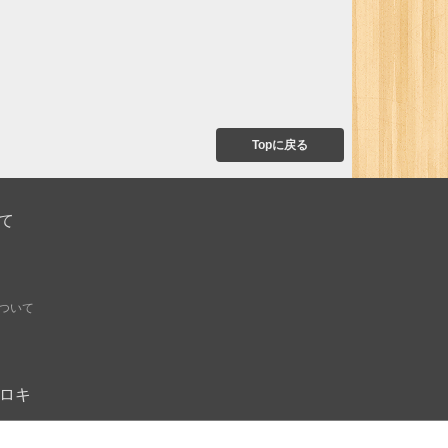
Topに戻る
て
ついて
オモロキ