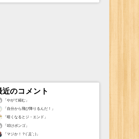
最近のコメント
「
やがて縮む
」
「
自分から飛び降りるんだ！
」
「
暗くなるとジ・エンド
」
「
叩けボンゴ
」
「
マジか！？(´Д`; )
」