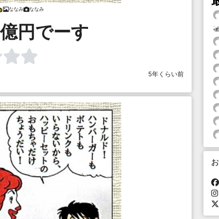
ななみ
ななみ
3億円でーす
5年くらい前
お