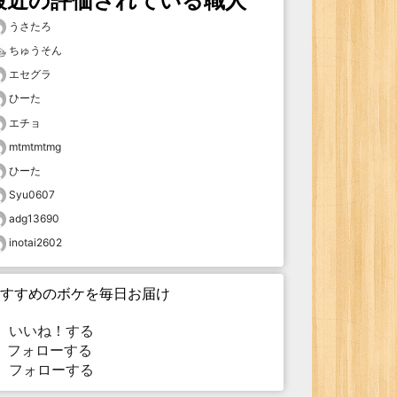
最近の評価されている職人
うさたろ
ちゅうそん
エセグラ
ひーた
エチョ
mtmtmtmg
ひーた
Syu0607
adg13690
inotai2602
すすめのボケを毎日お届け
いいね！する
フォローする
フォローする