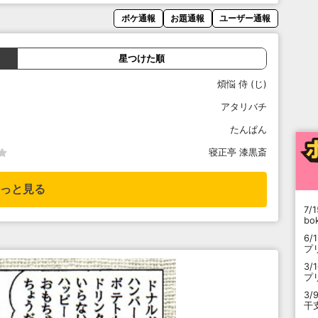
ボケ通報
お題通報
ユーザー通報
星つけた順
煩悩 侍 (じ)
アタリバチ
たんぱん
寝正亭 漆黒斎
っと見る
7/1
b
6/
プ
3/
プ
3/
干