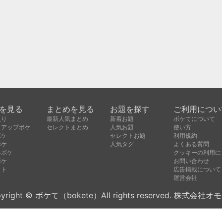
を見る
まとめを見る
お題を探す
ご利用につい
入り
最新人気まとめ
新着お題
ボケてについて
クアップボケ
セレクトまとめ
人気お題
使い方
ボケ
セレクトお題
利用規約
ボケ
人気タグ
よくある質問
昇ボケ
クッキーの利用に
ボケ
お問い合わせ
クト
広告掲載について
運営会社
yright © ボケて（bokete）All rights reserved. 株式会社