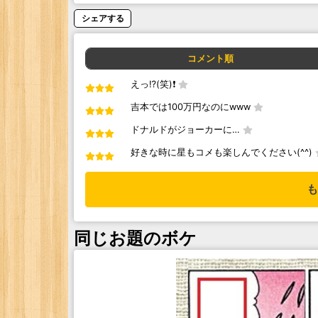
シェアする
コメント順
えっ⁉️(笑)❗
吉本では100万円なのにwww
ドナルドがジョーカーに…
好きな時に星もコメも楽しんでください(^^)
も
同じお題のボケ