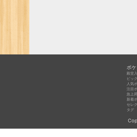
ボケ
殿堂
ピッ
人気
注目
急上
新着
セレ
タグ
Cop