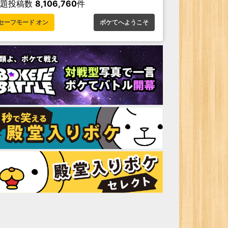
お題投稿数
8,106,760
件
セーフモード オン
ボケてへようこそ