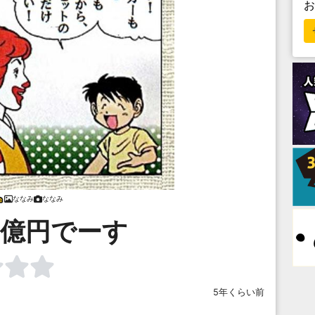
ななみ
ななみ
3億円でーす
5年くらい前