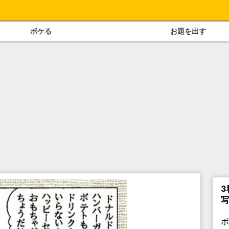
ボケる
お題を出す
3
写