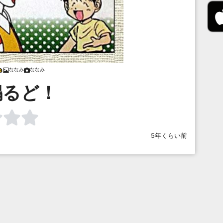
ななみ
ななみ
鳴るど！
5年くらい前