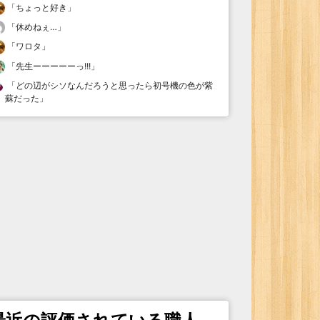
「
ちょっと好き
」
「
休めねぇ…
」
「
ワロタ
」
「
先生ーーーーーっ!!!
」
「
どの辺がシソなんだろうと思ったら初号機の色が紫
蘇だった
」