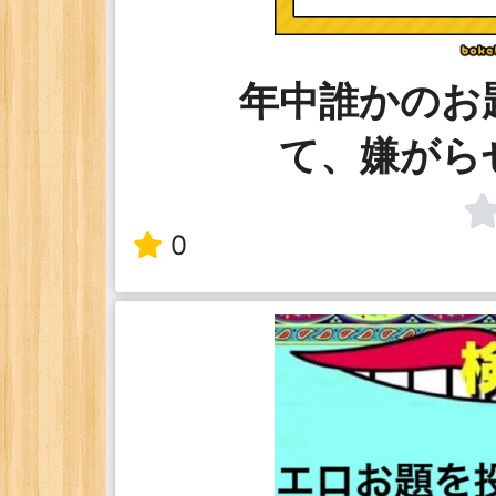
年中誰かのお
て、嫌がら
0