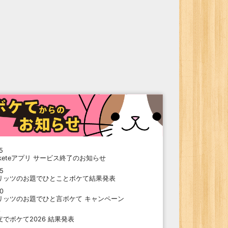
5
oketeアプリ サービス終了のお知らせ
15
リッツのお題でひとことボケて結果発表
10
リッツのお題でひと言ボケて キャンペーン
9
支でボケて2026 結果発表