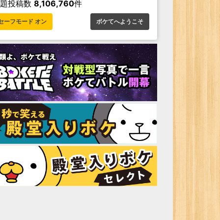
お題投稿数
8,106,760
件
セーフモード オン
ボケてへようこそ