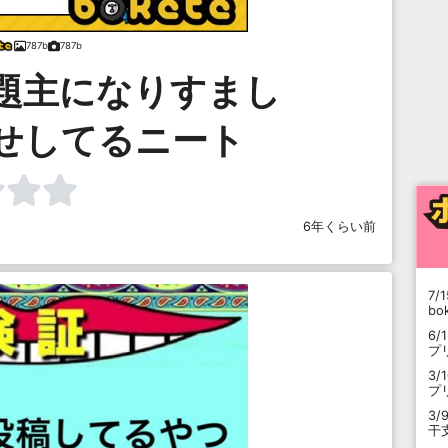
787b
787b
題主になりすまし
せしてるニート
6年くらい前
7/1
b
6/
プ
3/
プ
3/
干