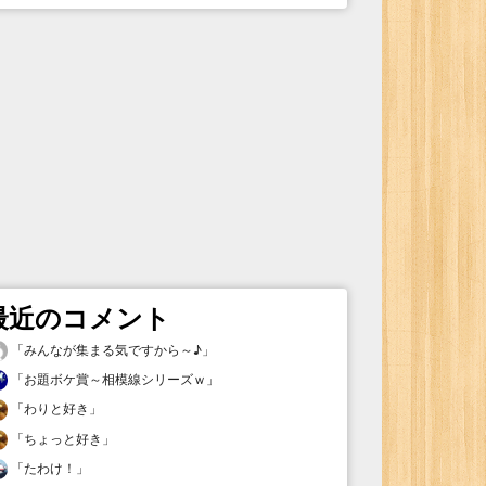
最近のコメント
「
みんなが集まる気ですから～♪
」
「
お題ボケ賞～相模線シリーズｗ
」
「
わりと好き
」
「
ちょっと好き
」
「
たわけ！
」