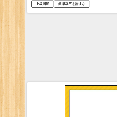
上級国民
飯塚幸三を許すな