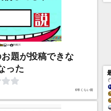
利根川
SAI
のお題が投稿できな
なった
6年くらい前