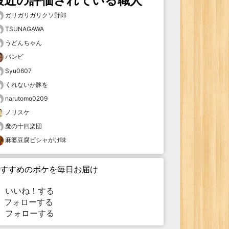
最近の評価されている職人
ガリガリガリクソ野郎
TSUNAGAWA
うどんちゃん
バンビ
Syu0607
くれないか豚を
narutomo0209
ノリスケ
魔の十四楽団
麻婆豆腐ビシャがけ味
すすめのボケを毎日お届け
いいね！する
フォローする
フォローする