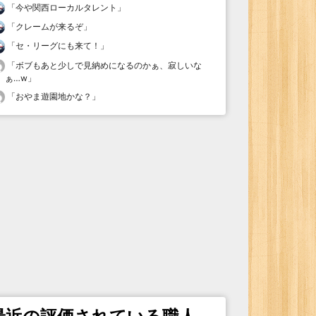
「
今や関西ローカルタレント
」
「
クレームが来るぞ
」
「
セ・リーグにも来て！
」
「
ボブもあと少しで見納めになるのかぁ、寂しいな
ぁ…w
」
「
おやま遊園地かな？
」