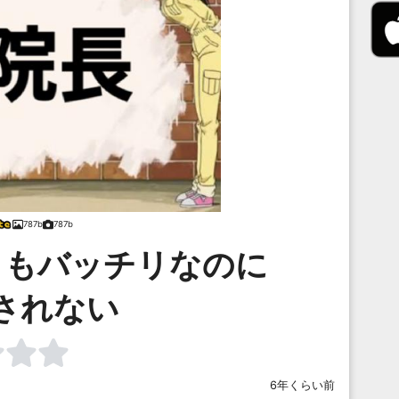
787b
787b
イもバッチリなのに
されない
6年くらい前