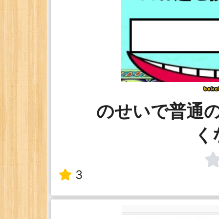
のせいで普通
く
3