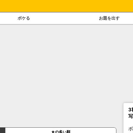
ボケる
お題を出す
3
写
★の多い順