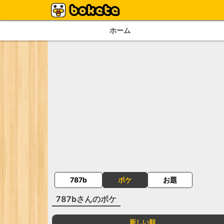
ホーム
787b
ボケ
お題
787b
さんのボケ
新しい順