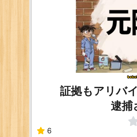
証拠もアリバ
逮捕
6