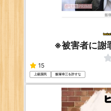
※被害者に謝
15
上級国民
飯塚幸三を許すな