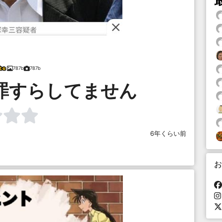
787b
787b
罪すらしてません
6年くらい前
お