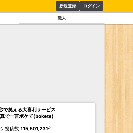
新規登録
ログイン
職人
秒で笑える大喜利サービス
真で一言ボケて(bokete)
ボケ投稿数
115,501,231
件