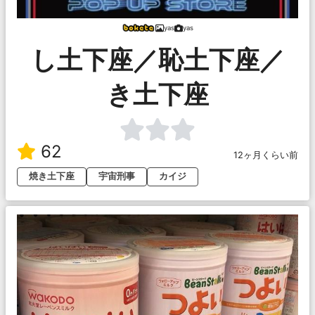
yas
yas
し土下座／恥土下座／
き土下座
62
12ヶ月くらい前
焼き土下座
宇宙刑事
カイジ