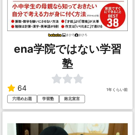
まひろ
まひろ
ena学院ではない学習
塾
64
1年くらい前
穴埋めお題
学習塾
敗北宣言