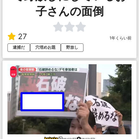
子さんの面倒
27
1年くらい前
逮捕だ
穴埋めお題
野放し
neuroukin
neuroukin