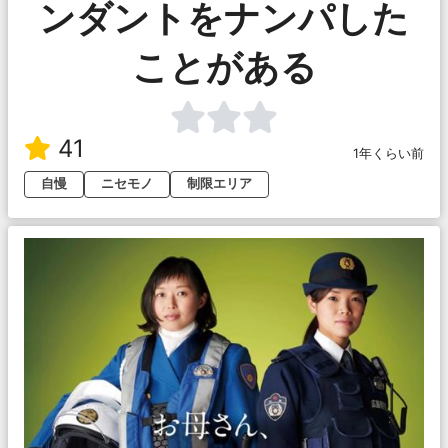
ンダントをナンパした
ことがある
41
1年くらい前
自慢
ニセモノ
制限エリア