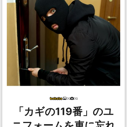
OQ
OQ
「カギの119番」のユ
ニフォームを車に忘れ