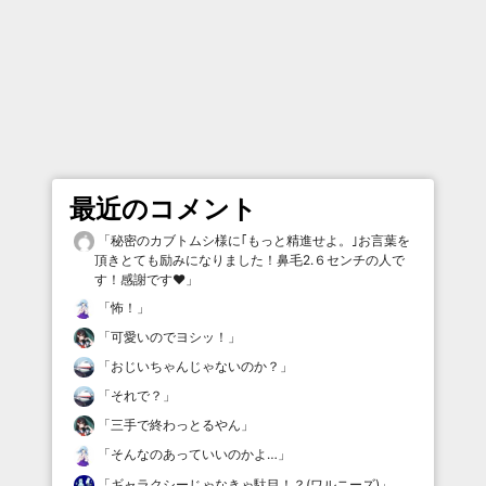
最近のコメント
「
秘密のカブトムシ様に｢もっと精進せよ。｣お言葉を
頂きとても励みになりました！鼻毛2.６センチの人で
す！感謝です♥️
」
「
怖！
」
「
可愛いのでヨシッ！
」
「
おじいちゃんじゃないのか？
」
「
それで？
」
「
三手で終わっとるやん
」
「
そんなのあっていいのかよ…
」
「
ギャラクシーじゃなきゃ駄目！？(ワルニーズ)
」