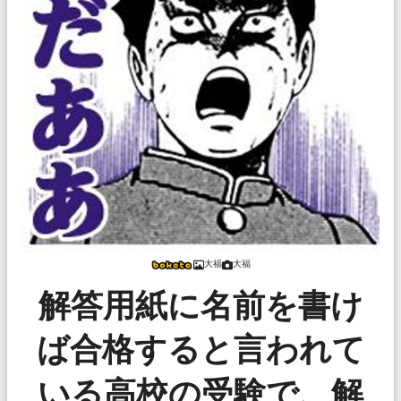
大福
大福
解答用紙に名前を書け
ば合格すると言われて
いる高校の受験で、解