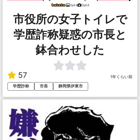
Oytr4
Oytr4
市役所の女子トイレで
学歴詐称疑惑の市長と
鉢合わせした
57
1年くらい前
学歴詐称
市長
静岡県伊東市