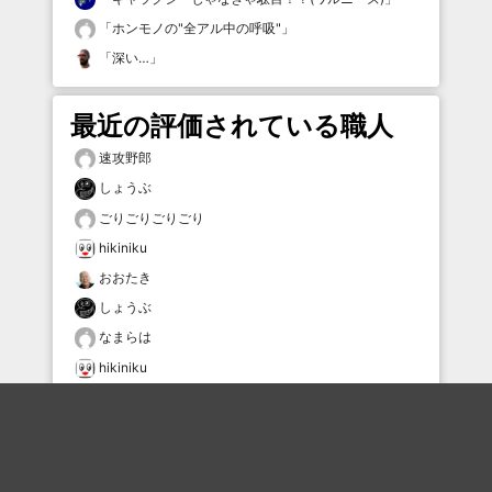
「
ホンモノの"全アル中の呼吸"
」
「
深い…
」
最近の評価されている職人
速攻野郎
しょうぶ
ごりごりごりごり
hikiniku
おおたき
しょうぶ
なまらは
hikiniku
torazaemon
runout
おすすめのボケを毎日お届け