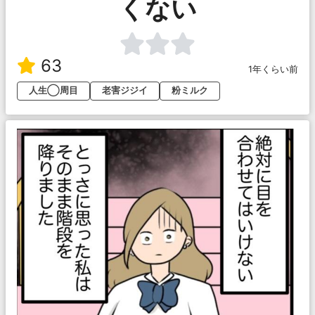
くない
63
1年くらい前
人生◯周目
老害ジジイ
粉ミルク