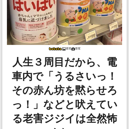
滑茸
滑茸
人生３周目だから、電
車内で「うるさいっ！
その赤ん坊を黙らせろ
っ！」などと吠えてい
る老害ジジイは全然怖