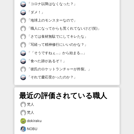
「
コロナ以降はなくなった？
」
「
ダメ！
」
「
地球上のモンスターなので
」
「
職人になってからも荒くれてないけど(笑)
」
「
さては食材無駄でにしてキレたな
」
「
写経って精神修行にいいのかな？
」
「
「そうですねぇ…」から始まる…
」
「
食べた跡があるぞ！
」
「
彼氏のロケットランチャーが炸裂。
」
「
それで慶応受かったのか？
」
最近の評価されている職人
梵人
梵人
dokiraku
NOBU