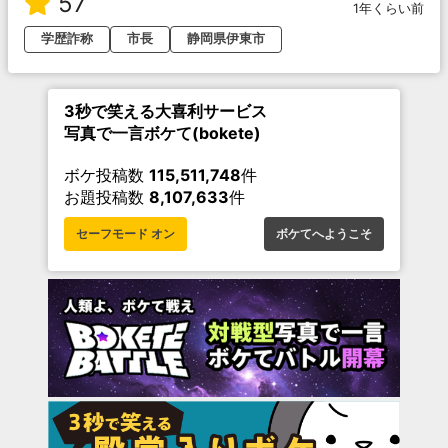
57
1年くらい前
学歴詐称
市長
静岡県伊東市
3秒で笑える大喜利サービス
写真で一言ボケて(bokete)
ボケ投稿数
115,511,748
件
お題投稿数
8,107,633
件
セーフモード オン
ボケてへようこそ