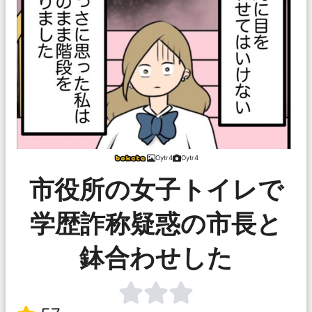
Oytr4
Oytr4
市役所の女子トイレで
学歴詐称疑惑の市長と
鉢合わせした