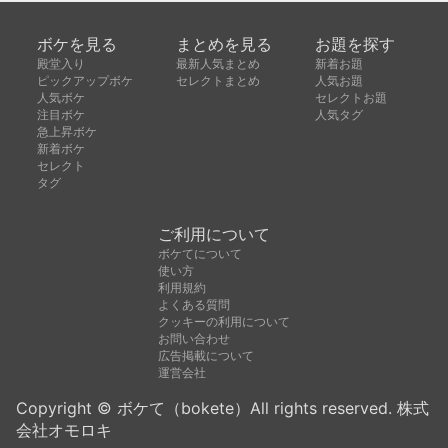
ボケを見る
まとめを見る
お題を探す
殿堂入り
最新人気まとめ
新着お題
ピックアップボケ
セレクトまとめ
人気お題
人気ボケ
セレクトお題
注目ボケ
人気タグ
急上昇ボケ
新着ボケ
セレクト
タグ
ご利用について
ボケてについて
使い方
利用規約
よくある質問
クッキーの利用について
お問い合わせ
広告掲載について
運営会社
Copyright © ボケて（bokete）All rights reserved. 株式
会社オモロキ