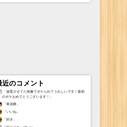
最近のコメント
「
放置させてた画像でボケられてうれしいです！最初
のボケおめでとうございます！
」
「
車泥棒
」
「
いいね
」
「
好き
」