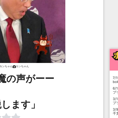
カンちゃん
カンちゃん
魔の声がーー
7/1
b
。。。
6/
プ
3/
税します」
プ
3/
干