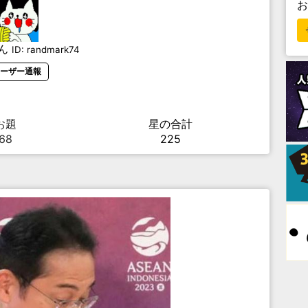
ん
ID:
randmark74
ーザー通報
お題
星の合計
68
225