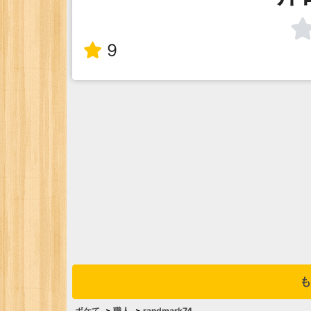
9
も
ボケて
>
職人
>
randmark74