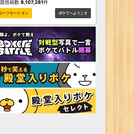
お題投稿数
8,107,281
件
セーフモード オン
ボケてへようこそ