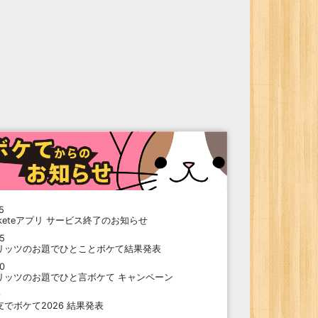
5
oketeアプリ サービス終了のお知らせ
15
リッツのお題でひとことボケて結果発表
10
リッツのお題でひと言ボケて キャンペーン
9
支でボケて2026 結果発表