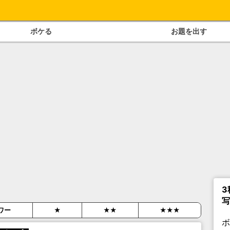
ボケる
お題を出す
3
写
ワー
★
★★
★★★