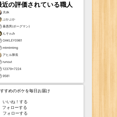
最近の評価されている職人
犬dk
ぷかぷか
暴愚男(ボーグマン)
んそゎみ
OAKLEY0961
mtmtmtmg
アヒル隊長
runout
12379×7224
9581
すすめのボケを毎日お届け
いいね！する
フォローする
フォローする