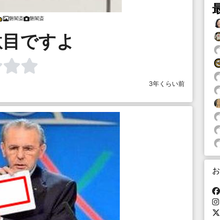
磐閣斎
磐閣斎
駄目ですよ
3年くらい前
お