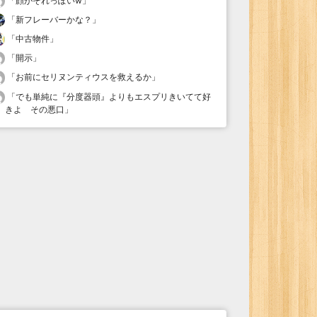
「
顔がそれっぽいw
」
「
新フレーバーかな？
」
「
中古物件
」
「
開示
」
「
お前にセリヌンティウスを救えるか
」
「
でも単純に『分度器頭』よりもエスプリきいてて好
きよ その悪口
」