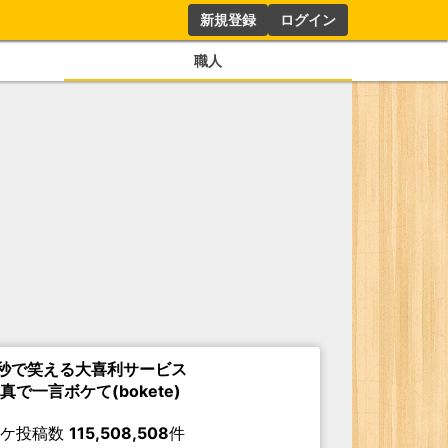
新規登録
ログイン
職人
秒で笑える大喜利サービス
真で一言ボケて(bokete)
ボケ投稿数
115,508,508
件