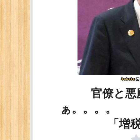
官僚と悪
ぁ。
「増