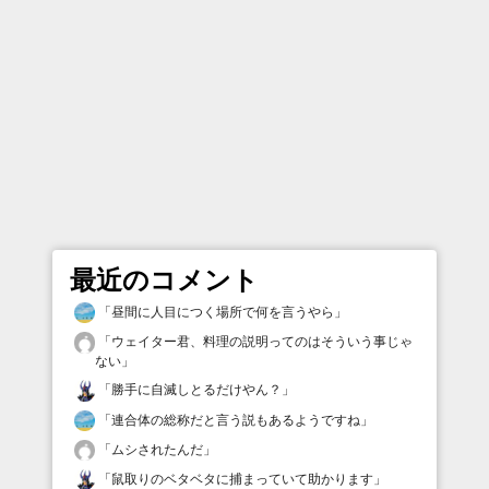
最近のコメント
「
昼間に人目につく場所で何を言うやら
」
「
ウェイター君、料理の説明ってのはそういう事じゃ
ない
」
「
勝手に自滅しとるだけやん？
」
「
連合体の総称だと言う説もあるようですね
」
「
ムシされたんだ
」
「
鼠取りのベタベタに捕まっていて助かります
」