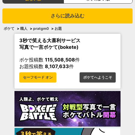
さらに読み込む
ボケて
>
職人
>
pratgm0
>
お題
3秒で笑える大喜利サービス
写真で一言ボケて(bokete)
ボケ投稿数
115,508,508
件
お題投稿数
8,107,633
件
セーフモード オン
ボケてへようこそ