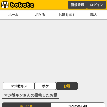
新規登録
ログイン
ホーム
ボケる
お題を出す
職人
マジ徹キン
ボケ
お題
マジ徹キン
さんの投稿したお題
新しい順
ボケの多い順