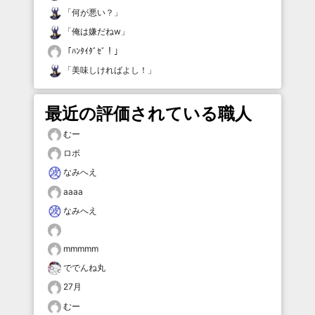
「
何が悪い？
」
「
俺は嫌だねw
」
「
ﾊﾝﾀｲﾀﾞｾﾞ！
」
「
美味しければよし！
」
最近の評価されている職人
むー
ロボ
なみへえ
aaaa
なみへえ
mmmmm
ででんね丸
27月
むー