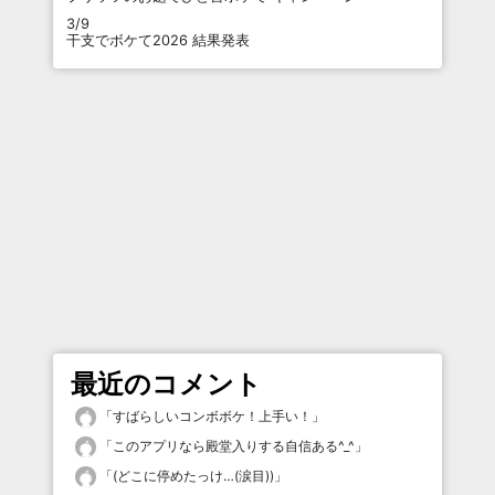
3/9
干支でボケて2026 結果発表
最近のコメント
「
すばらしいコンボボケ！上手い！
」
「
このアプリなら殿堂入りする自信ある^_^
」
「
(どこに停めたっけ…(涙目))
」