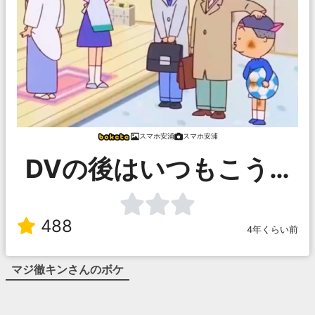
スマホ安浦
スマホ安浦
DVの後はいつもこう…
488
4年くらい前
マジ徹キン
さんのボケ