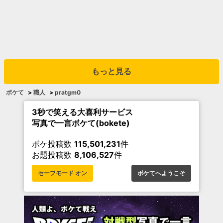
もっと見る
ボケて
>
職人
>
pratgm0
3秒で笑える大喜利サービス
写真で一言ボケて(bokete)
ボケ投稿数
115,501,231
件
お題投稿数
8,106,527
件
セーフモード オン
ボケてへようこそ