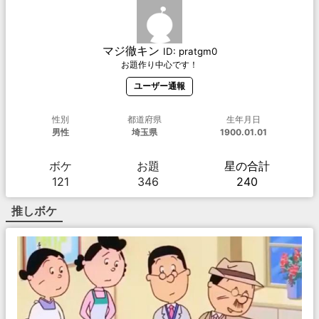
マジ徹キン
ID:
pratgm0
お題作り中心です！
ユーザー通報
性別
都道府県
生年月日
男性
埼玉県
1900.01.01
ボケ
お題
星の合計
121
346
240
推しボケ