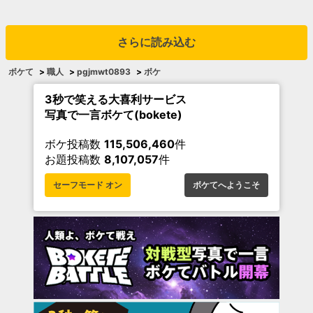
さらに読み込む
ボケて
>
職人
>
pgjmwt0893
>
ボケ
3秒で笑える大喜利サービス
写真で一言ボケて(bokete)
ボケ投稿数
115,506,460
件
お題投稿数
8,107,057
件
セーフモード オン
ボケてへようこそ