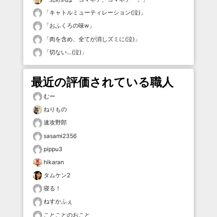
「
キャトルミューティレーション(泣)
」
「
おふくろの味w
」
「
肉を含め、全てが消しズミに(泣)
」
「
切ない…(泣)
」
最近の評価されている職人
むー
ねりもの
速攻野郎
sasami2356
pippu3
hikaran
タムケン2
寝る！
ねすかふぇ
ことことのおこと