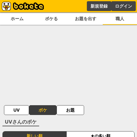
新規登録
ログイン
ホーム
ボケる
お題を出す
職人
UV
ボケ
お題
UV
さんのボケ
新しい順
★の多い順