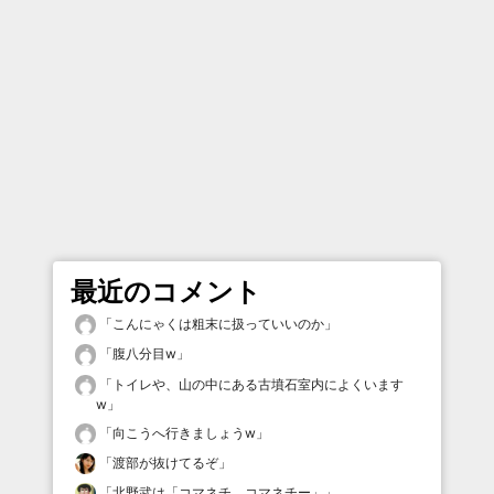
最近のコメント
「
こんにゃくは粗末に扱っていいのか
」
「
腹八分目w
」
「
トイレや、山の中にある古墳石室内によくいます
w
」
「
向こうへ行きましょうw
」
「
渡部が抜けてるぞ
」
「
北野武は「コマネチ、コマネチー」
」