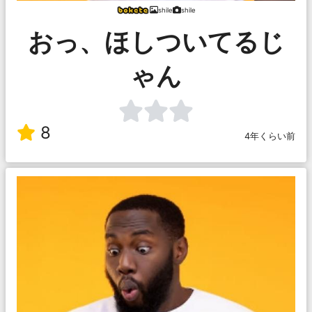
shile
shile
おっ、ほしついてるじ
ゃん
8
4年くらい前