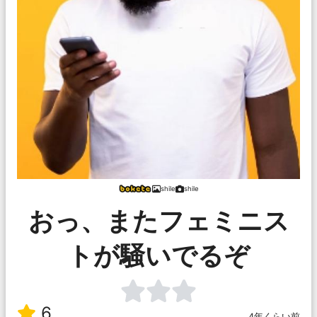
shile
shile
おっ、またフェミニス
トが騒いでるぞ
6
4年くらい前