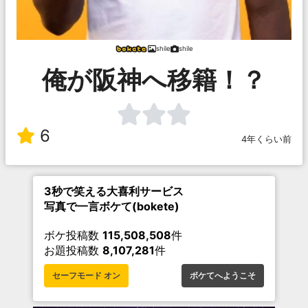
shile
shile
俺が阪神へ移籍！？
6
4年くらい前
3秒で笑える大喜利サービス
写真で一言ボケて(bokete)
ボケ投稿数
115,508,508
件
お題投稿数
8,107,281
件
セーフモード オン
ボケてへようこそ