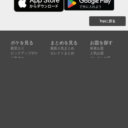
Topに戻る
ボケを見る
まとめを見る
お題を探す
殿堂入り
最新人気まとめ
新着お題
ピックアップボケ
セレクトまとめ
人気お題
人気ボケ
セレクトお題
注目ボケ
人気タグ
急上昇ボケ
新着ボケ
セレクト
タグ
ご利用について
ボケてについて
使い方
利用規約
よくある質問
クッキーの利用について
お問い合わせ