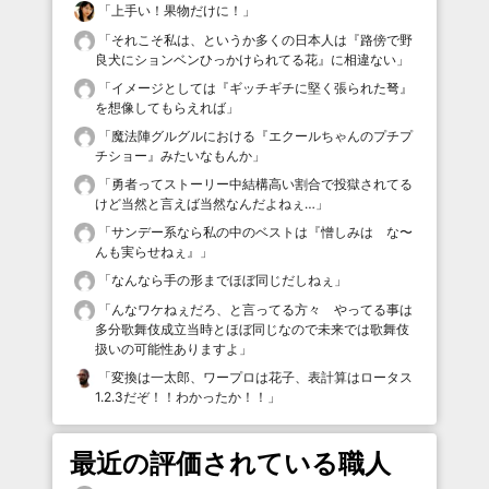
「
上手い！果物だけに！
」
「
それこそ私は、というか多くの日本人は『路傍で野
良犬にションベンひっかけられてる花』に相違ない
」
「
イメージとしては『ギッチギチに堅く張られた弩』
を想像してもらえれば
」
「
魔法陣グルグルにおける『エクールちゃんのプチプ
チショー』みたいなもんか
」
「
勇者ってストーリー中結構高い割合で投獄されてる
けど当然と言えば当然なんだよねぇ…
」
「
サンデー系なら私の中のベストは『憎しみは な〜
んも実らせねぇ』
」
「
なんなら手の形までほぼ同じだしねぇ
」
「
んなワケねぇだろ、と言ってる方々 やってる事は
多分歌舞伎成立当時とほぼ同じなので未来では歌舞伎
扱いの可能性ありますよ
」
「
変換は一太郎、ワープロは花子、表計算はロータス
1.2.3だぞ！！わかったか！！
」
最近の評価されている職人