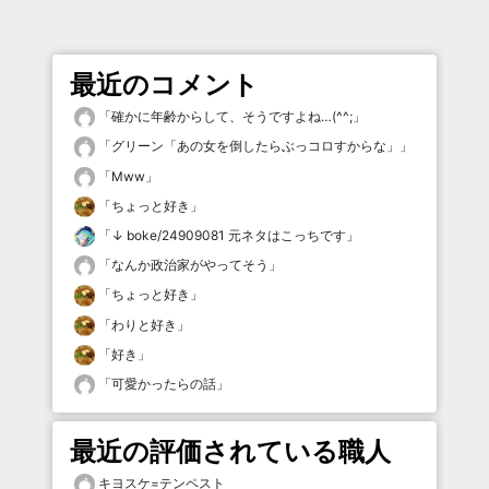
最近のコメント
「
確かに年齢からして、そうですよね…(^^;
」
「
グリーン「あの女を倒したらぶっコロすからな」
」
「
Mww
」
「
ちょっと好き
」
「
↓ boke/24909081 元ネタはこっちです
」
「
なんか政治家がやってそう
」
「
ちょっと好き
」
「
わりと好き
」
「
好き
」
「
可愛かったらの話
」
最近の評価されている職人
キヨスケ=テンペスト