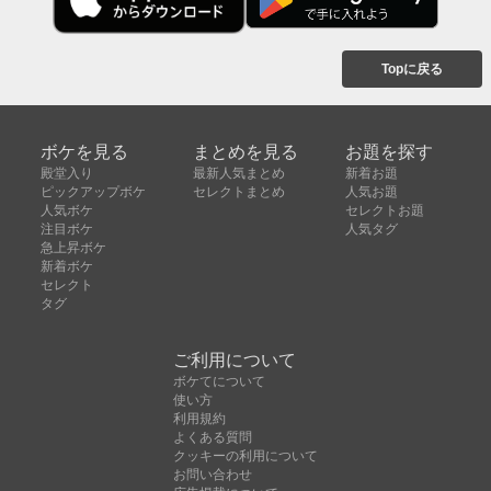
Topに戻る
ボケを見る
まとめを見る
お題を探す
殿堂入り
最新人気まとめ
新着お題
ピックアップボケ
セレクトまとめ
人気お題
人気ボケ
セレクトお題
注目ボケ
人気タグ
急上昇ボケ
新着ボケ
セレクト
タグ
ご利用について
ボケてについて
使い方
利用規約
よくある質問
クッキーの利用について
お問い合わせ