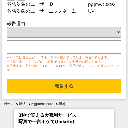
報告対象のユーザーID
pgjmwt0893
報告対象のユーザーニックネーム
UV
報告理由
※ ボケては性質上どうしてもボケやお題が被ってしまう場合があります。
※ 「繰り返し」しているか「悪意がある」かの判断をお願いします。
※ 該当するお題やボケ、コメントのURLや、補足情報をこちらにお願いいたしま
す。
報告する
ボケて
>
職人
>
pgjmwt0893
>
通報
3秒で笑える大喜利サービス
写真で一言ボケて(bokete)