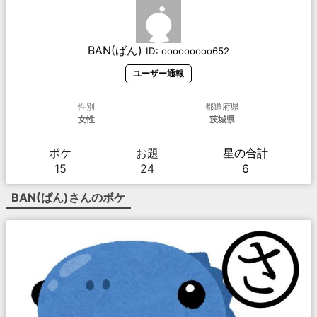
BAN(ばん)
ID:
ooooooooo652
ユーザー通報
性別
都道府県
女性
茨城県
ボケ
お題
星の合計
15
24
6
BAN(ばん)
さんのボケ