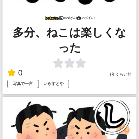
BAN(ばん)
BAN(ばん)
多分、ねこは楽しくな
った
0
1年くらい前
写真で一言
いらすとや