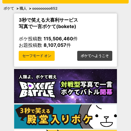
ボケて
>
職人
>
ooooooooo652
3秒で笑える大喜利サービス
写真で一言ボケて(bokete)
ボケ投稿数
115,506,460
件
お題投稿数
8,107,057
件
セーフモード オン
ボケてへようこそ