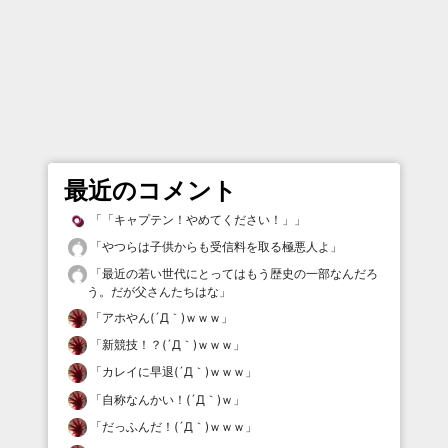
最近のコメント
「
「キャプテン！やめてください！」
」
「
やつらは子供からも受信料を取る極悪人よ
」
「
最近の若い世代にとってはもう歴史の一部なんだろ
う。だが父さんたちはな
」
「
アホやん(´Д｀)ｗｗｗ
」
「
新競技！？(´Д｀)ｗｗｗ
」
「
カレイに早退(´Д｀)ｗｗｗ
」
「
自称なんかい！(´Д｀)ｗ
」
「
だっふんだ！(´Д｀)ｗｗｗ
」