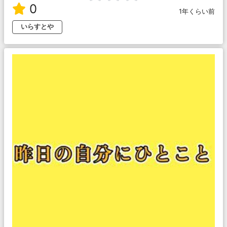
0
1年くらい前
いらすとや