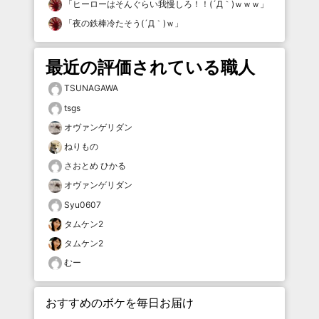
「
ヒーローはそんぐらい我慢しろ！！(´Д｀)ｗｗｗ
」
「
夜の鉄棒冷たそう(´Д｀)ｗ
」
最近の評価されている職人
TSUNAGAWA
tsgs
オヴァンゲリダン
ねりもの
さおとめ ひかる
オヴァンゲリダン
Syu0607
タムケン2
タムケン2
むー
おすすめのボケを毎日お届け