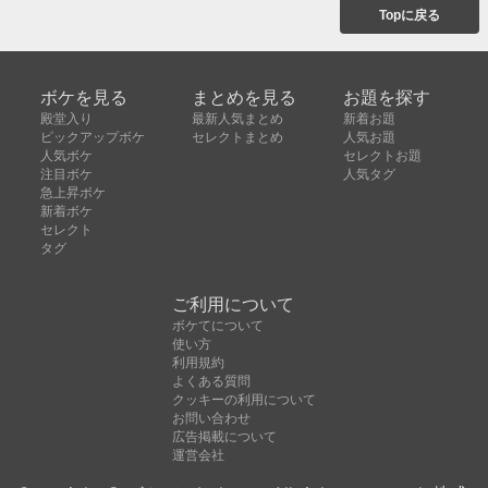
Topに戻る
ボケを見る
まとめを見る
お題を探す
殿堂入り
最新人気まとめ
新着お題
ピックアップボケ
セレクトまとめ
人気お題
人気ボケ
セレクトお題
注目ボケ
人気タグ
急上昇ボケ
新着ボケ
セレクト
タグ
ご利用について
ボケてについて
使い方
利用規約
よくある質問
クッキーの利用について
お問い合わせ
広告掲載について
運営会社