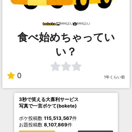
BAN(ばん)
BAN(ばん)
食べ始めちゃってい
い？
0
1年くらい前
3秒で笑える大喜利サービス
写真で一言ボケて(bokete)
ボケ投稿数
115,513,567
件
お題投稿数
8,107,869
件