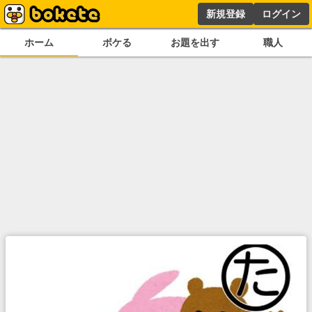
新規登録
ログイン
ホーム
ボケる
お題を出す
職人