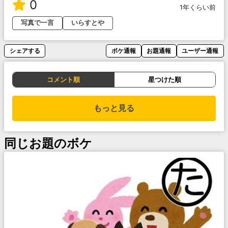
0
1年くらい前
写真で一言
いらすとや
シェアする
ボケ通報
お題通報
ユーザー通報
コメント順
星つけた順
もっと見る
同じお題のボケ