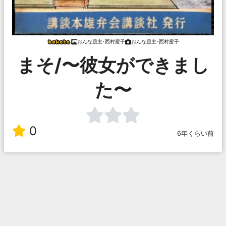
おんな題主･西村蜜子
おんな題主･西村蜜子
まそ/〜彼女ができまし
た〜
0
6年くらい前