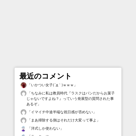
最近のコメント
「
いかつい女子(´д｀)ｗｗｗ
」
「
ちなみに私は教員時代『ラスクはパンだからお菓子
じゃないですよね？』っていう発展型の質問された事
あるぞ
」
「
イマイチ中途半端な祝日感が否めない
」
「
まあ掃除する側はそれだけ大変って事よ
」
「
洋式しか使わない
」