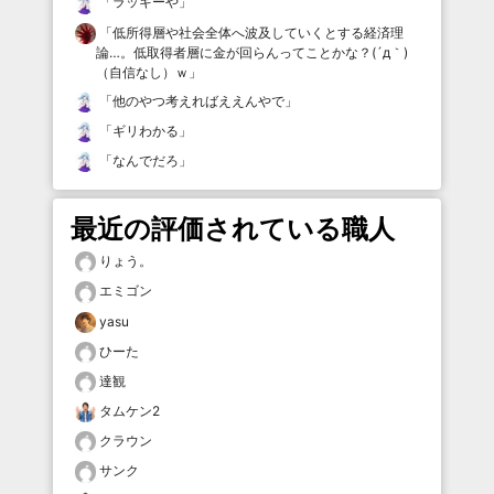
「
ラッキーや
」
「
低所得層や社会全体へ波及していくとする経済理
論…。低取得者層に金が回らんってことかな？(´д｀)
（自信なし）ｗ
」
「
他のやつ考えればええんやで
」
「
ギリわかる
」
「
なんでだろ
」
最近の評価されている職人
りょう。
エミゴン
yasu
ひーた
達観
タムケン2
クラウン
サンク