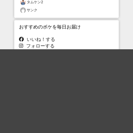
タムケン2
サンク
おすすめのボケを毎日お届け
いいね！する
フォローする
フォローする
Topに戻る
ボケを見る
まとめを見る
お題を探す
殿堂入り
最新人気まとめ
新着お題
ピックアップボケ
セレクトまとめ
人気お題
人気ボケ
セレクトお題