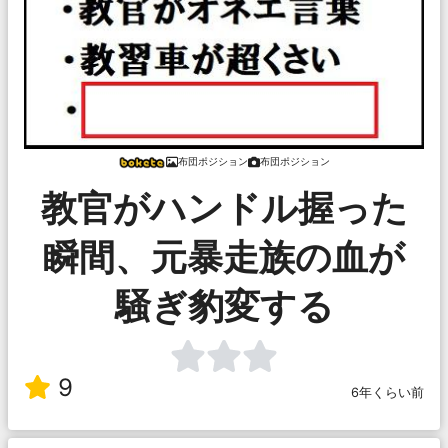
布団ポジション
布団ポジション
教官がハンドル握った
瞬間、元暴走族の血が
騒ぎ豹変する
9
6年くらい前