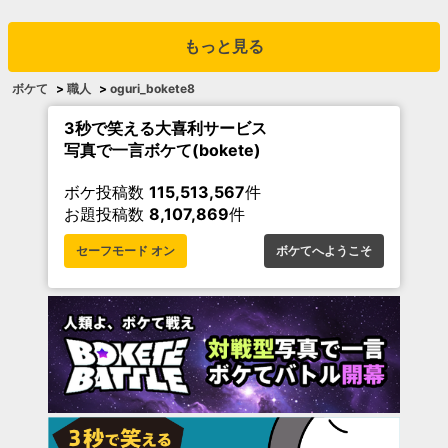
もっと見る
ボケて
>
職人
>
oguri_bokete8
3秒で笑える大喜利サービス
写真で一言ボケて(bokete)
ボケ投稿数
115,513,567
件
お題投稿数
8,107,869
件
セーフモード オン
ボケてへようこそ