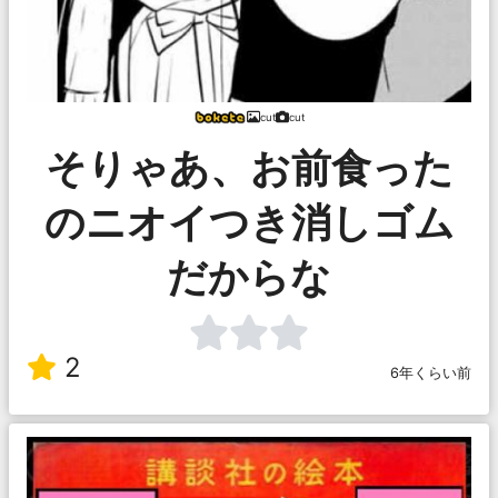
cut
cut
そりゃあ、お前食った
のニオイつき消しゴム
だからな
2
6年くらい前