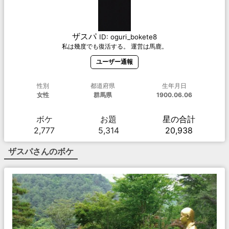
ザスパ
ID:
oguri_bokete8
私は幾度でも復活する。 運営は馬鹿。
ユーザー通報
性別
都道府県
生年月日
女性
群馬県
1900.06.06
ボケ
お題
星の合計
2,777
5,314
20,938
ザスパ
さんのボケ