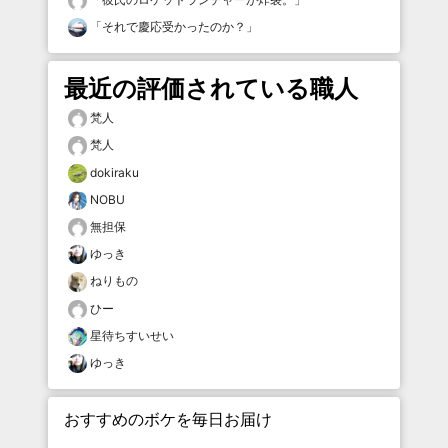
「
それで慶応受かったのか？
」
最近の評価されている職人
梵人
梵人
dokiraku
NOBU
無担保
ゆっき
ねりもの
ひー
星待ちすいせい
ゆっき
おすすめのボケを毎日お届け