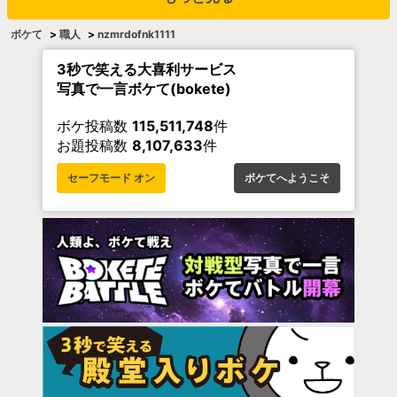
ボケて
>
職人
>
nzmrdofnk1111
3秒で笑える大喜利サービス
写真で一言ボケて(bokete)
ボケ投稿数
115,511,748
件
お題投稿数
8,107,633
件
セーフモード オン
ボケてへようこそ