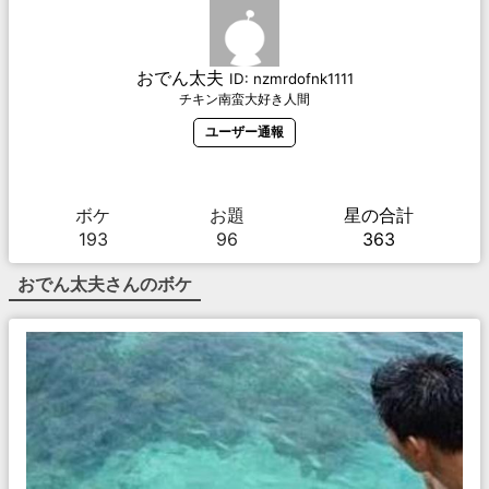
おでん太夫
ID:
nzmrdofnk1111
チキン南蛮大好き人間
ユーザー通報
ボケ
お題
星の合計
193
96
363
おでん太夫
さんのボケ