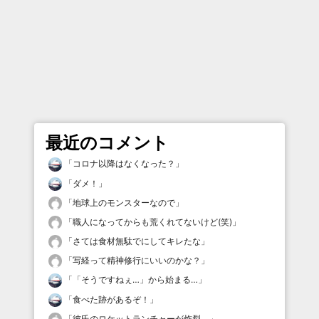
最近のコメント
「
コロナ以降はなくなった？
」
「
ダメ！
」
「
地球上のモンスターなので
」
「
職人になってからも荒くれてないけど(笑)
」
「
さては食材無駄でにしてキレたな
」
「
写経って精神修行にいいのかな？
」
「
「そうですねぇ…」から始まる…
」
「
食べた跡があるぞ！
」
「
彼氏のロケットランチャーが炸裂。
」