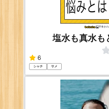
手巻きの
塩水も真水も
6
シャチ
サメ