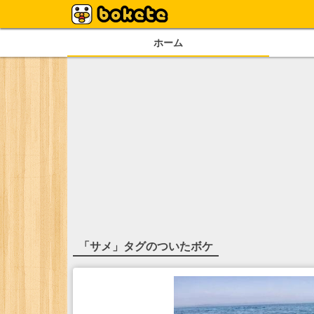
ホーム
「
サメ
」タグのついたボケ