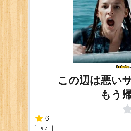
この辺は悪い
もう
6
サメ