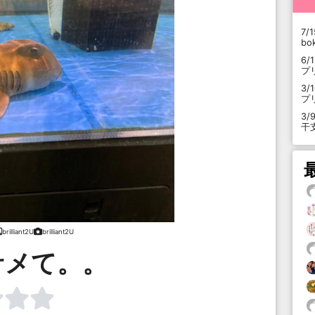
7/1
b
6/
プ
3/
プ
3/
干
brilliant2U
brilliant2U
サメて。。