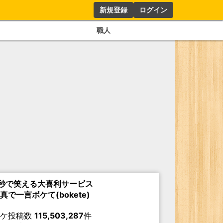
新規登録
ログイン
職人
秒で笑える大喜利サービス
真で一言ボケて(bokete)
ボケ投稿数
115,503,287
件