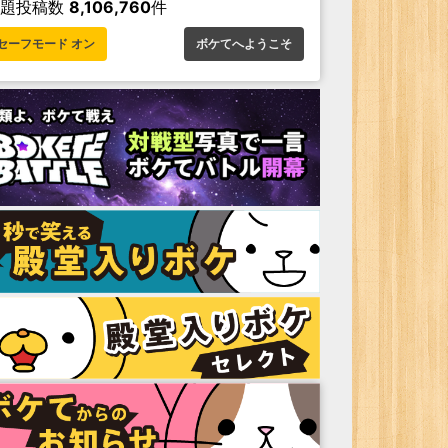
お題投稿数
8,106,760
件
セーフモード オン
ボケてへようこそ