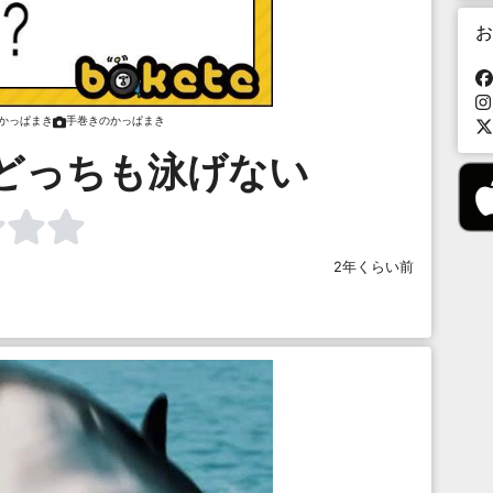
お
かっぱまき
手巻きのかっぱまき
どっちも泳げない
2年くらい前