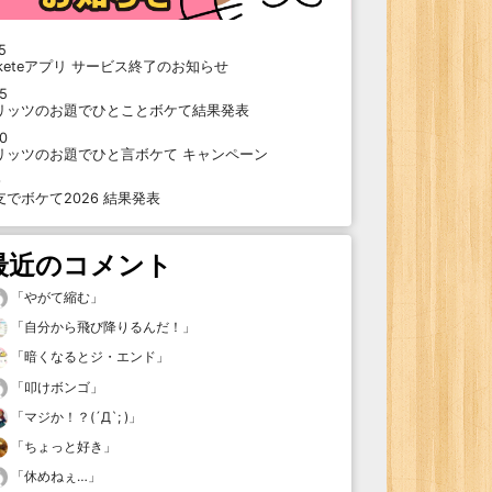
5
oketeアプリ サービス終了のお知らせ
15
リッツのお題でひとことボケて結果発表
10
リッツのお題でひと言ボケて キャンペーン
9
支でボケて2026 結果発表
最近のコメント
「
やがて縮む
」
「
自分から飛び降りるんだ！
」
「
暗くなるとジ・エンド
」
「
叩けボンゴ
」
「
マジか！？(´Д`; )
」
「
ちょっと好き
」
「
休めねぇ…
」