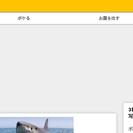
ボケる
お題を出す
3
写