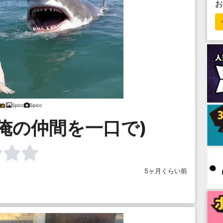
Spicc
Spicc
俺の仲間を一口で)
5ヶ月くらい前