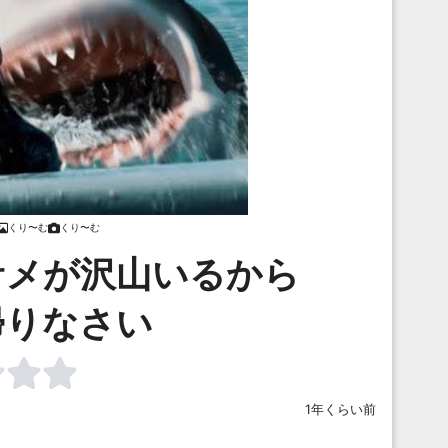
くり〜む
くり〜む
サメが沢山いるから
帰りなさい
1年くらい前