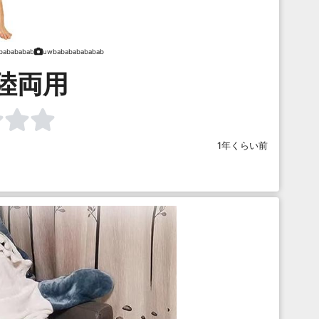
babababab
uwbabababababab
陸両用
1年くらい前