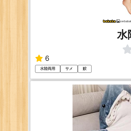
uwbaba
水
6
水陸両用
サメ
鮫