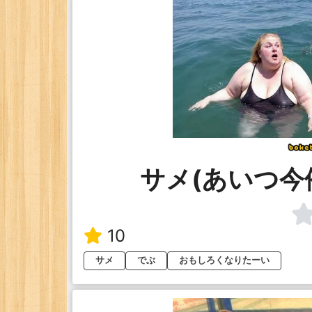
サメ(あいつ今
10
サメ
でぶ
おもしろくなりたーい