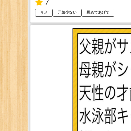
7
サメ
元気少ない
慰めてあげて