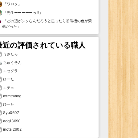
「
ワロタ
」
「
先生ーーーーーっ!!!
」
「
どの辺がシソなんだろうと思ったら初号機の色が紫
蘇だった
」
最近の評価されている職人
うさたろ
ちゅうそん
エセグラ
ひーた
エチョ
mtmtmtmg
ひーた
Syu0607
adg13690
inotai2602