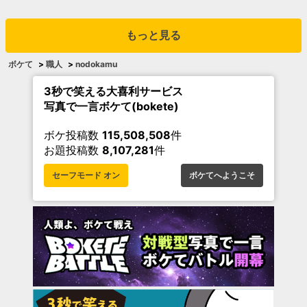
もっと見る
ボケて
>
職人
>
nodokamu
3秒で笑える大喜利サービス
写真で一言ボケて(bokete)
ボケ投稿数
115,508,508
件
お題投稿数
8,107,281
件
セーフモード オン
ボケてへようこそ