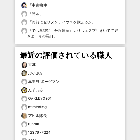
「
中古物件
」
「
開示
」
「
お前にセリヌンティウスを救えるか
」
「
でも単純に『分度器頭』よりもエスプリきいてて好
きよ その悪口
」
最近の評価されている職人
犬dk
ぷかぷか
暴愚男(ボーグマン)
んそゎみ
OAKLEY0961
mtmtmtmg
アヒル隊長
runout
12379×7224