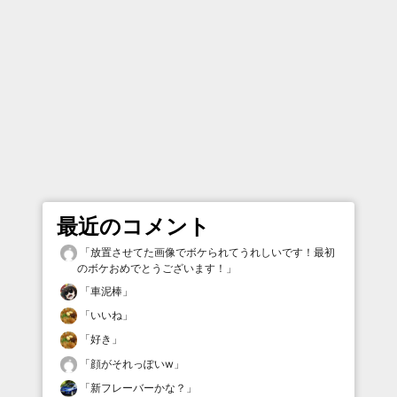
最近のコメント
「
放置させてた画像でボケられてうれしいです！最初
のボケおめでとうございます！
」
「
車泥棒
」
「
いいね
」
「
好き
」
「
顔がそれっぽいw
」
「
新フレーバーかな？
」