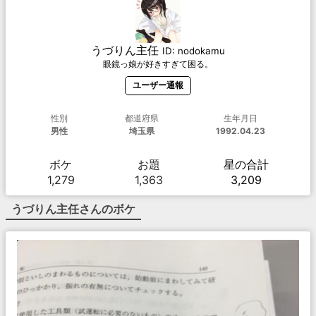
うづりん主任
ID:
nodokamu
眼鏡っ娘が好きすぎて困る。
ユーザー通報
性別
都道府県
生年月日
男性
埼玉県
1992.04.23
ボケ
お題
星の合計
1,279
1,363
3,209
うづりん主任
さんのボケ