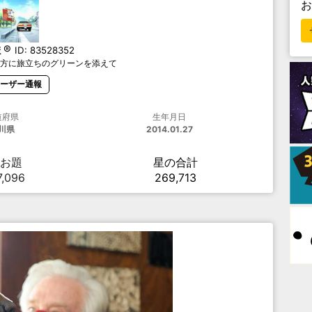
ま®
ID:
83528352
方に旅立ちのグリーンを添えて
ーザー通報
道府県
生年月日
川県
2014.01.27
お題
星の合計
7,096
269,713