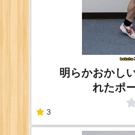
明らかおかし
れたポ
3