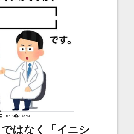
さるくち
さるいぬ
」ではなく「イニシ