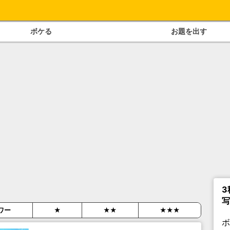
ボケる
お題を出す
3
写
ワー
★
★★
★★★