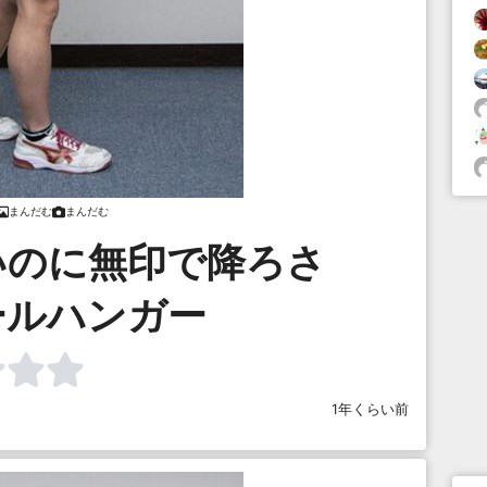
まんだむ
まんだむ
いのに無印で降ろさ
ールハンガー
1年くらい前