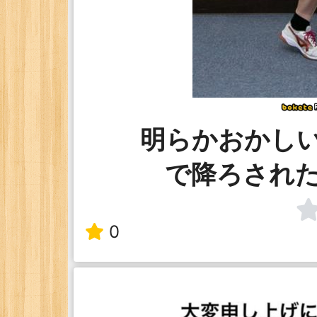
明らかおかし
で降ろされ
0