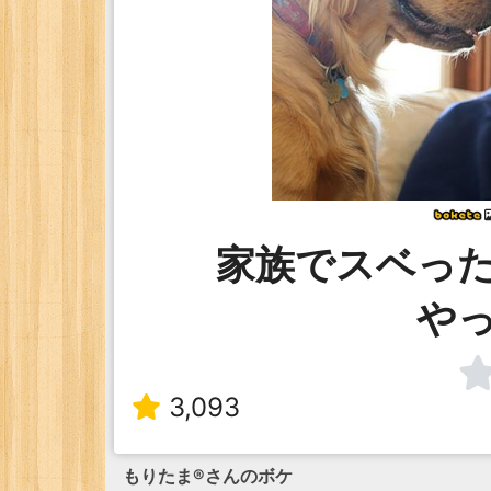
家族でスベっ
や
3,093
もりたま®
さんのボケ