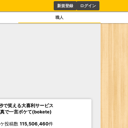
新規登録
ログイン
職人
秒で笑える大喜利サービス
真で一言ボケて(bokete)
ボケ投稿数
115,506,460
件