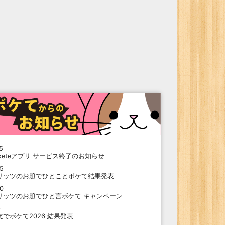
5
oketeアプリ サービス終了のお知らせ
15
リッツのお題でひとことボケて結果発表
10
リッツのお題でひと言ボケて キャンペーン
9
支でボケて2026 結果発表