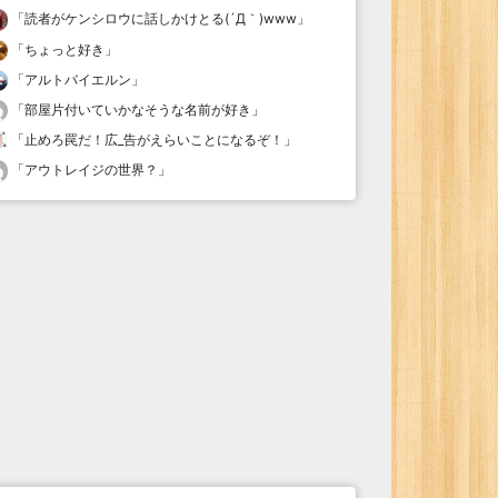
「
読者がケンシロウに話しかけとる(´Д｀)www
」
「
ちょっと好き
」
「
アルトバイエルン
」
「
部屋片付いていかなそうな名前が好き
」
「
止めろ罠だ！広_告がえらいことになるぞ！
」
「
アウトレイジの世界？
」