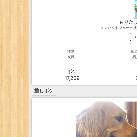
もりた
インパクトブルーの彼
ユ
性別
都
女性
石
ボケ
17,269
推しボケ