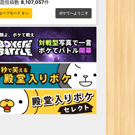
お題投稿数
8,107,057
件
セーフモード オン
ボケてへようこそ