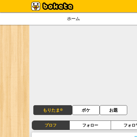
ホーム
もりたま®
ボケ
お題
プロフ
フォロー
フォロ