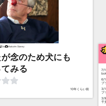
Dio
Malcolm Slaney
たが念のため犬にも
ってみる
7/1
b
6/
プ
3/
10年くらい前
プ
3/
干