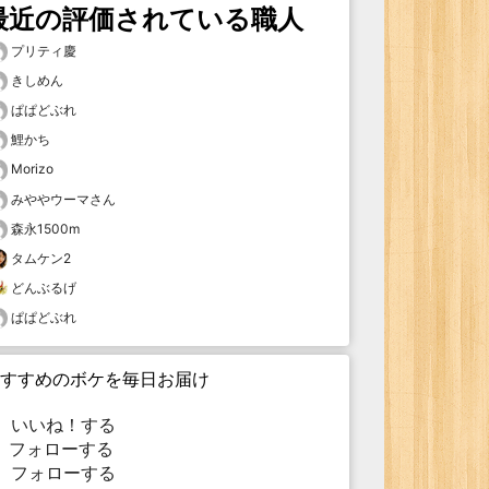
最近の評価されている職人
プリティ慶
きしめん
ぱぱどぶれ
鯉かち
Morizo
みややウーマさん
森永1500m
タムケン2
どんぶるげ
ぱぱどぶれ
すすめのボケを毎日お届け
いいね！する
フォローする
フォローする