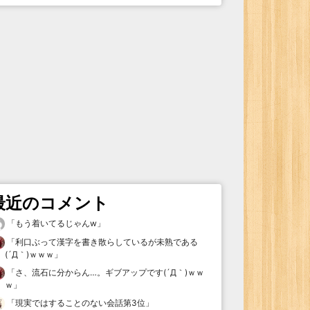
最近のコメント
「
もう着いてるじゃんw
」
「
利口ぶって漢字を書き散らしているが未熟である
(´Д｀)ｗｗｗ
」
「
さ、流石に分からん…。ギブアップです(´Д｀)ｗｗ
ｗ
」
「
現実ではすることのない会話第3位
」