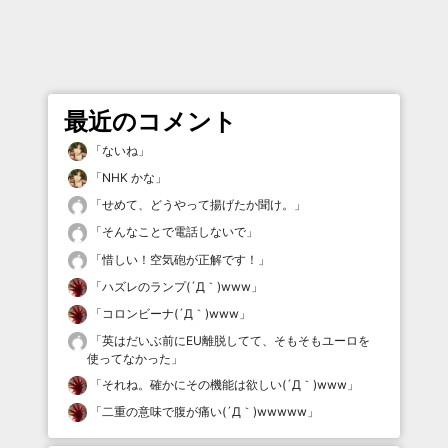
最近のコメント
「
ないね
」
「
NHK かな
」
「
せめて、どうやって揚げたか聞け。
」
「
そんなことで電話しないで
」
「
惜しい！空気砲が正解です！
」
「
ハズレのランプ(´Д｀)www
」
「
コロンビーナ(´Д｀)www
」
「
英はだいぶ前にEU離脱してて、そもそもユーロを
使ってなかった
」
「
それね。確かにその機能は欲しい(´Д｀)www
」
「
二重の意味で腹が痛い(´Д｀)wwwww
」