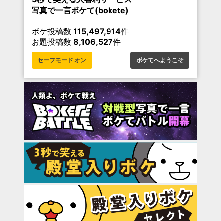
写真で一言ボケて(bokete)
ボケ投稿数
115,497,914
件
お題投稿数
8,106,527
件
セーフモード オン
ボケてへようこそ