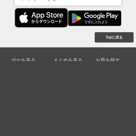
Topに戻る
ボケを見る
まとめを見る
お題を探す
殿堂入り
最新人気まとめ
新着お題
ピックアップボケ
セレクトまとめ
人気お題
人気ボケ
セレクトお題
注目ボケ
人気タグ
急上昇ボケ
新着ボケ
セレクト
タグ
ご利用について
ボケてについて
使い方
利用規約