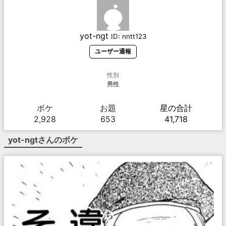
yot-ngt
ID:
nntt123
ユーザー通報
性別
男性
ボケ
お題
星の合計
2,928
653
41,718
yot-ngt
さんのボケ