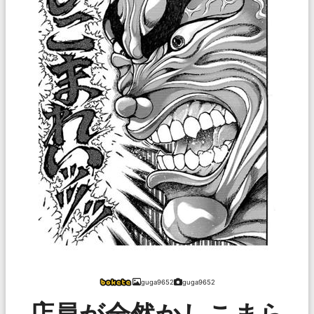
guga9652
guga9652
店員が全然かしこまら