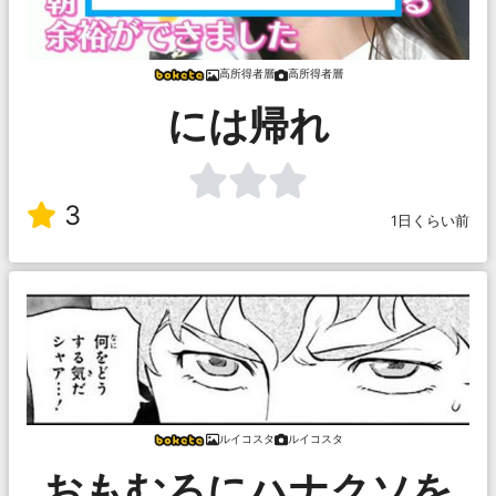
高所得者層
高所得者層
には帰れ
3
1日くらい前
ルイコスタ
ルイコスタ
おもむろにハナクソを