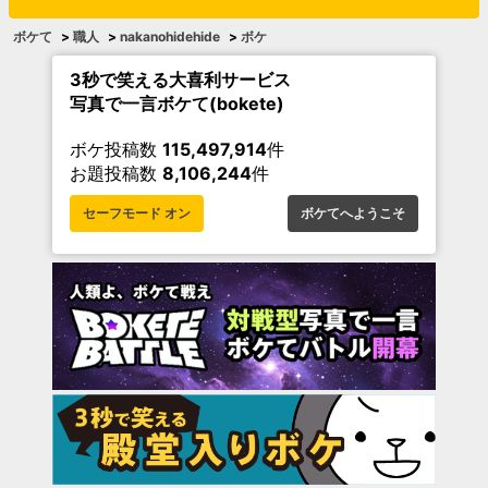
ボケて
>
職人
>
nakanohidehide
>
ボケ
3秒で笑える大喜利サービス
写真で一言ボケて(bokete)
ボケ投稿数
115,497,914
件
お題投稿数
8,106,244
件
セーフモード オン
ボケてへようこそ