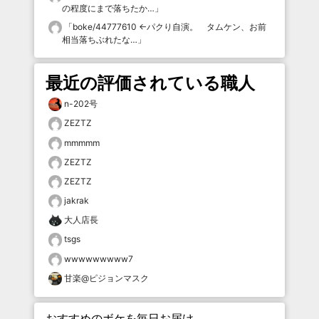
の程度にまで落ちたか…
」
「
boke/44777610 ←パクり自演。 タムケン、お前
相当落ちぶれたな…
」
最近の評価されている職人
n-202号
ZEZTZ
mmmmm
ZEZTZ
ZEZTZ
jakrak
大人店長
tsgs
wwwwwwwww7
甘楽@ピジョンマスク
おすすめのボケを毎日お届け