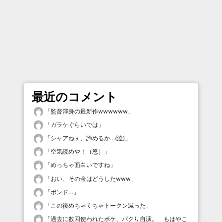
最近のコメント
「
監督渾身の最新作wwwwww
」
「
ガラケぐらいでは
」
「
シャアねぇ、諦めるか…(泣)
」
「
空気読めや！（怒）
」
「
めっちゃ面白いですね
」
「
おい、その金はどうしたwww
」
「
ポンド…
」
「
この後めちゃくちゃトークン減った
」
「
過去に数回使われたボケ、パクり自演。 もはやこ