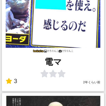
けろりんこ
けろりんこ
電マ
3
2年くらい前