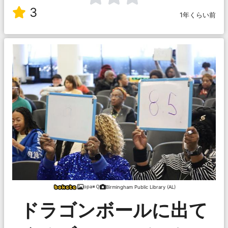
3
1年くらい前
opa※Ｑ
Birmingham Public Library (AL)
ドラゴンボールに出て