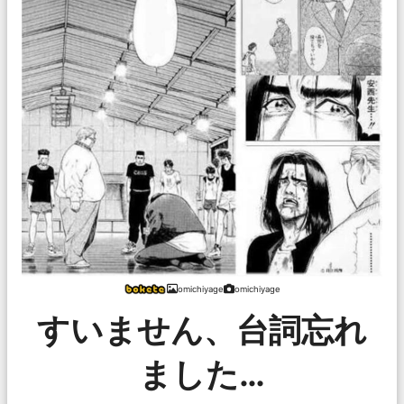
omichiyage
omichiyage
すいません、台詞忘れ
ました…