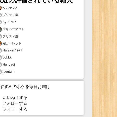
最近の評価されている職人
タムケン2
プリティ慶
Syu0607
マキムラマコト
プリティ慶
縮カーレット
Haraken1977
bokkk
Hunyadi
juuutan
すすめのボケを毎日お届け
いいね！する
フォローする
フォローする