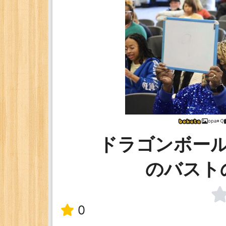
opa※Ｑ
ドラゴンボー
のバスト
0