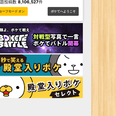
お題投稿数
8,106,527
件
セーフモード オン
ボケてへようこそ