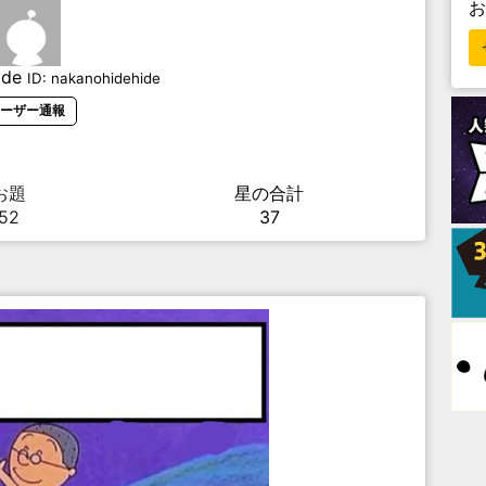
ide
ID:
nakanohidehide
ーザー通報
お題
星の合計
52
37