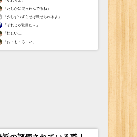
「
それろよ
」
「
たしかに突っ込んでるね
」
「
少しずつずらせば載せられるよ
」
「
それじゃ駄目だ～
」
「
怪しい…
」
「
お・も・ろ・い
」