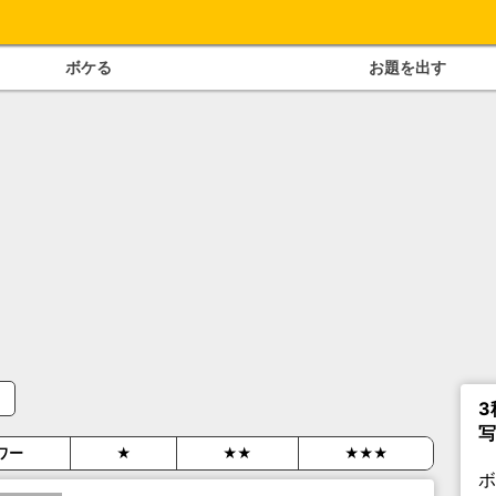
ボケる
お題を出す
3
写
ワー
★
★★
★★★