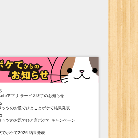
5
oketeアプリ サービス終了のお知らせ
15
リッツのお題でひとことボケて結果発表
10
リッツのお題でひと言ボケて キャンペーン
9
支でボケて2026 結果発表