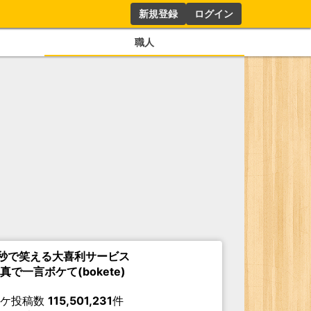
新規登録
ログイン
職人
秒で笑える大喜利サービス
真で一言ボケて(bokete)
ボケ投稿数
115,501,231
件