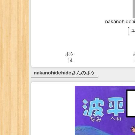
nakanohideh
ユ
ボケ
14
nakanohidehide
さんのボケ