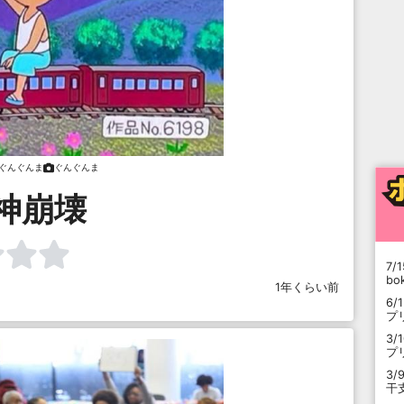
ぐんぐんま
ぐんぐんま
神崩壊
7/1
b
1年くらい前
6/
プ
3/
プ
3/
干