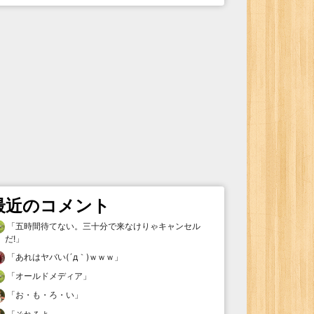
最近のコメント
「
五時間待てない。三十分で来なけりゃキャンセル
だ!
」
「
あれはヤバい(´д｀)ｗｗｗ
」
「
オールドメディア
」
「
お・も・ろ・い
」