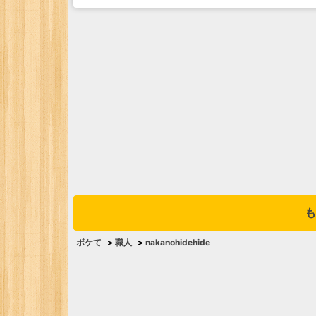
も
ボケて
>
職人
>
nakanohidehide