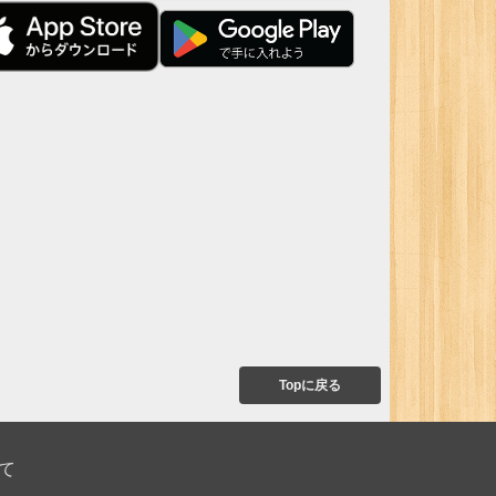
Topに戻る
て