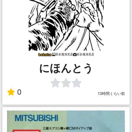
亜多魔漆黒斎
亜多魔漆黒斎
にほんとう
0
13時間くらい前