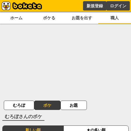
新規登録
ログイン
ホーム
ボケる
お題を出す
職人
むろぼ
ボケ
お題
むろぼ
さんのボケ
新しい順
★の多い順