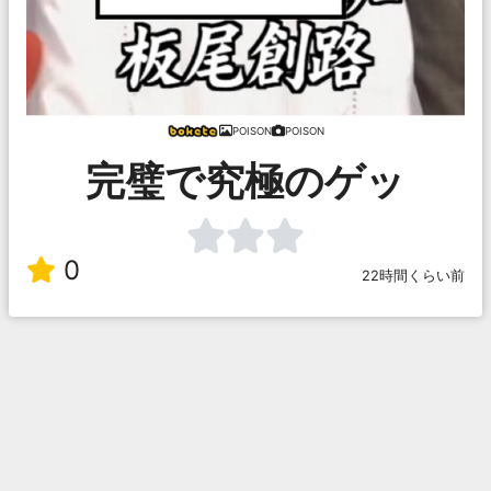
POISON
POISON
完璧で究極のゲッ
0
22時間くらい前