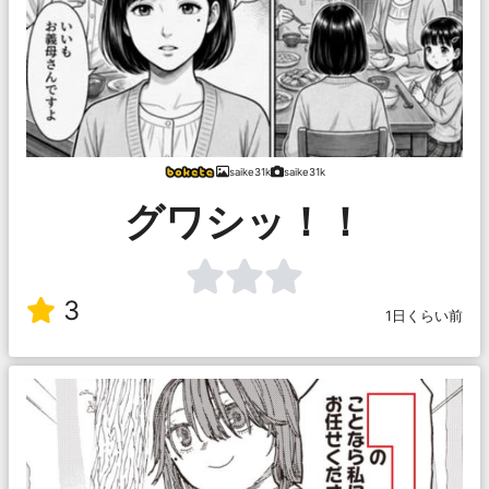
saike31k
saike31k
グワシッ！！
3
1日くらい前