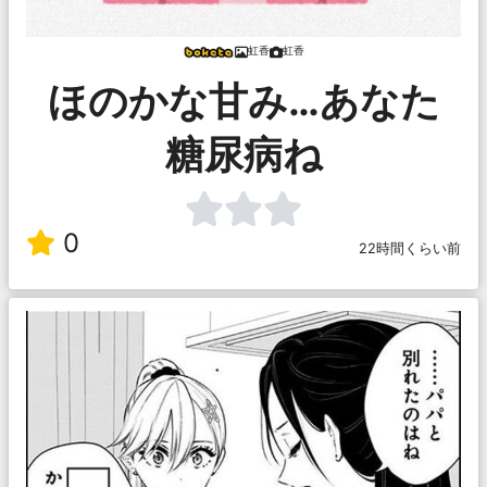
虹香
虹香
ほのかな甘み…あなた
糖尿病ね
0
22時間くらい前