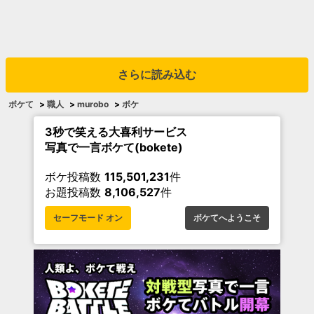
さらに読み込む
ボケて
>
職人
>
murobo
>
ボケ
3秒で笑える大喜利サービス
写真で一言ボケて(bokete)
ボケ投稿数
115,501,231
件
お題投稿数
8,106,527
件
セーフモード オン
ボケてへようこそ