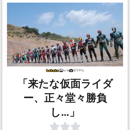
ほそやん
ru-fa
「来たな仮面ライダ
ー、正々堂々勝負
し…」