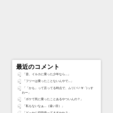
最近のコメント
「
昔、イルカに乗った少年なら…
」
「
フツーは乗ったことないんやで…
」
「
「かも」って言ってる時点で、ムリ(ヾﾉ･∀･`)っす
わー
」
「
ボケて民に乗ったことあるやついんの？
」
「
私もないなぁ…（遠い目）
」
「
どっかに切符売ってますかね？
」