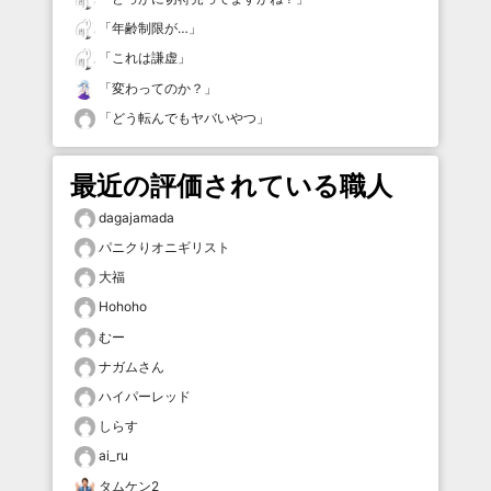
「
年齢制限が…
」
「
これは謙虚
」
「
変わってのか？
」
「
どう転んでもヤバいやつ
」
最近の評価されている職人
dagajamada
パニクりオニギリスト
大福
Hohoho
むー
ナガムさん
ハイパーレッド
しらす
ai_ru
タムケン2