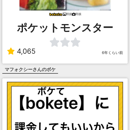
郎損
郎損
ポケットモンスター
4,065
6年くらい前
マフォクシー
さんのボケ