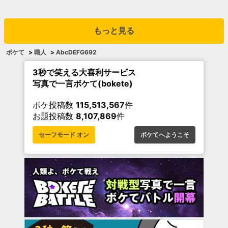
もっと見る
ボケて
>
職人
>
AbcDEFG692
3秒で笑える大喜利サービス
写真で一言ボケて(bokete)
ボケ投稿数
115,513,567
件
お題投稿数
8,107,869
件
セーフモード オン
ボケてへようこそ