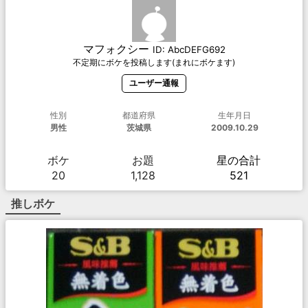
マフォクシー
ID:
AbcDEFG692
不定期にボケを投稿します(まれにボケます)
ユーザー通報
性別
都道府県
生年月日
男性
茨城県
2009.10.29
ボケ
お題
星の合計
20
1,128
521
推しボケ