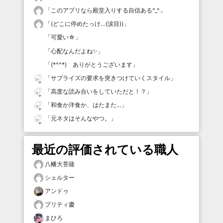
「
このアプリなら殿堂入りする自信ある^_^
」
「
(どこに停めたっけ…(涙目))
」
「
可愛い☆
」
「
心配なんだよね✨
」
「
(*^^*) ありがとうございます
」
「
サプライズの要求を突きつけていくスタイル
」
「
高度な読み合いをしていただと！？
」
「
和食か洋食か、はたまた…
」
「
元ネタはそんなやつ。
」
最近の評価されている職人
八幡大菩薩
シェルター
アンドゥ
プリティ慶
まひろ