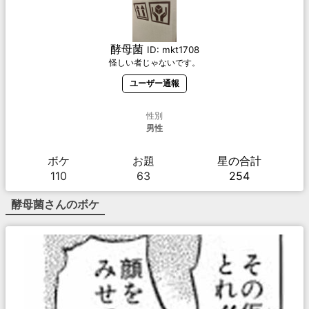
酵母菌
ID:
mkt1708
怪しい者じゃないです。
ユーザー通報
性別
男性
ボケ
お題
星の合計
110
63
254
酵母菌
さんのボケ