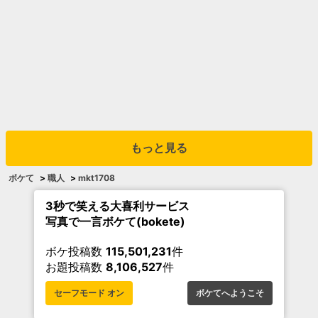
もっと見る
ボケて
>
職人
>
mkt1708
3秒で笑える大喜利サービス
写真で一言ボケて(bokete)
ボケ投稿数
115,501,231
件
お題投稿数
8,106,527
件
セーフモード オン
ボケてへようこそ