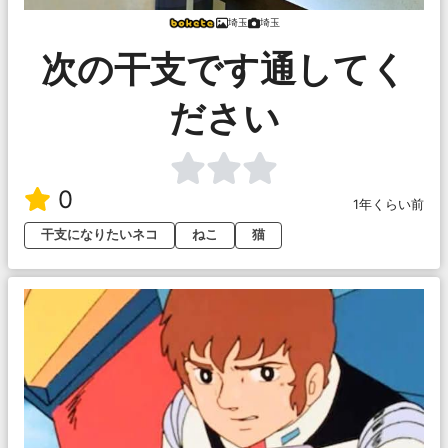
埼玉
埼玉
次の干支です通してく
ださい
0
1年くらい前
干支になりたいネコ
ねこ
猫