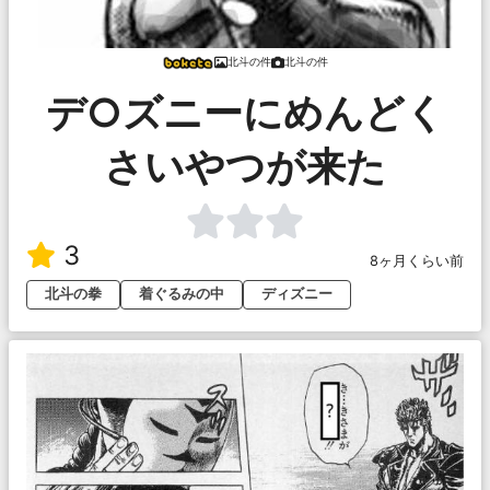
北斗の件
北斗の件
デ○ズニーにめんどく
さいやつが来た
3
8ヶ月くらい前
北斗の拳
着ぐるみの中
ディズニー