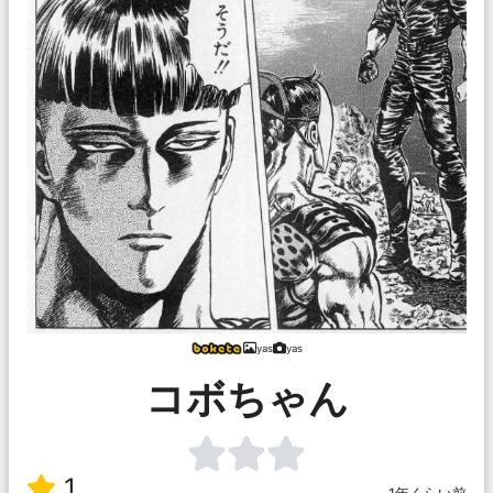
yas
yas
コボちゃん
1