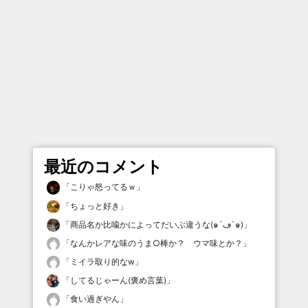
最近のコメント
「
こりゃ怒ってるｗ
」
「
ちょっと好き
」
「
商品名か比喩かによってだいぶ違うな(๑´ڡ`๑)
」
「
なんかレアな味のうま○棒か？ ウマ味とか？
」
「
ミイラ取り的なw
」
「
してるじゃーん(褒め言葉)
」
「
食い過ぎやん
」