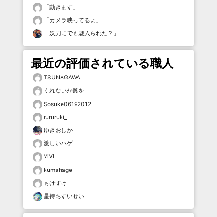
「
動きます
」
「
カメラ映ってるよ
」
「
妖刀にでも魅入られた？
」
最近の評価されている職人
TSUNAGAWA
くれないか豚を
Sosuke06192012
rururuki_
ゆきおしか
激しいハゲ
ViVi
kumahage
もけすけ
星待ちすいせい