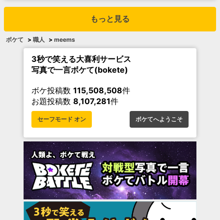
もっと見る
ボケて
>
職人
>
meems
3秒で笑える大喜利サービス
写真で一言ボケて(bokete)
ボケ投稿数
115,508,508
件
お題投稿数
8,107,281
件
セーフモード オン
ボケてへようこそ