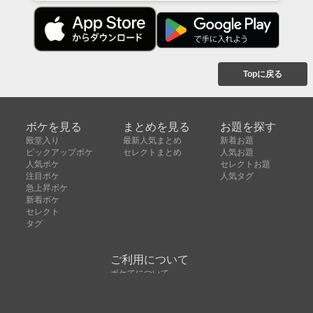
Topに戻る
ボケを見る
まとめを見る
お題を探す
殿堂入り
最新人気まとめ
新着お題
ピックアップボケ
セレクトまとめ
人気お題
人気ボケ
セレクトお題
注目ボケ
人気タグ
急上昇ボケ
新着ボケ
セレクト
タグ
ご利用について
ボケてについて
使い方
利用規約
よくある質問