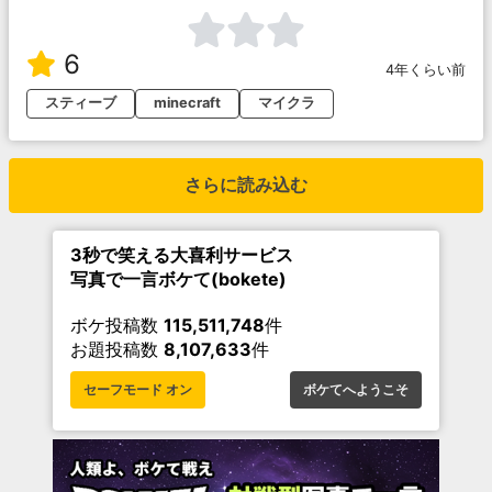
6
4年くらい前
スティーブ
minecraft
マイクラ
さらに読み込む
3秒で笑える大喜利サービス
写真で一言ボケて(bokete)
ボケ投稿数
115,511,748
件
お題投稿数
8,107,633
件
セーフモード オン
ボケてへようこそ