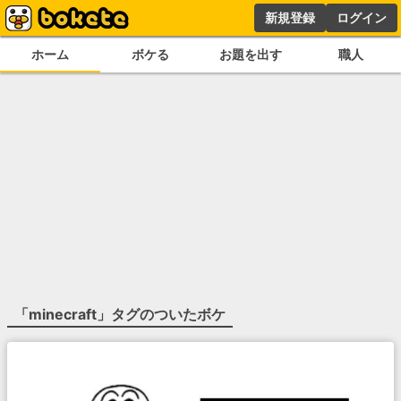
新規登録
ログイン
ホーム
ボケる
お題を出す
職人
「
minecraft
」タグのついたボケ