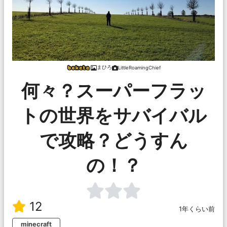
まひろ
LittleRoamingChief
何々？スーパーフラッ
トの世界をサバイバル
で攻略？どうすん
の！？
12
1年くらい前
minecraft