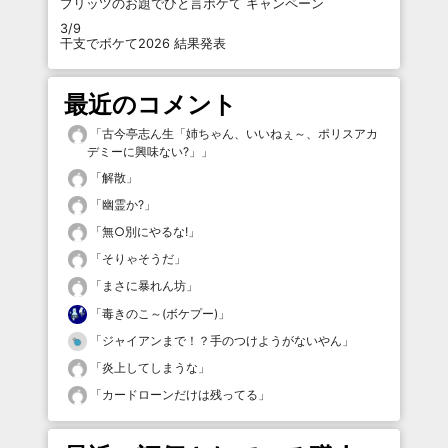
プリッツのお題でひと言ボケて キャンペーン
3/9
干支でボケて2026 結果発表
最近のコメント
「
古今亭志ん生「姉ちゃん、いいねぇ～、ポリスアカ
デミーに興味ない?」
」
「
解散
」
「
幽霊か?
」
「
無○別にやるな!
」
「
そりゃそうだ
」
「
まさに暴れん坊
」
「
毒きのこ～(ボケプー)
」
「
ジャイアンまで！？手のつけようがないやん
」
「
炎上してしまうな
」
「
カードローンだけは残ってる
」