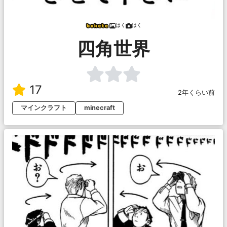
はく
はく
四角世界
17
2年くらい前
マインクラフト
minecraft