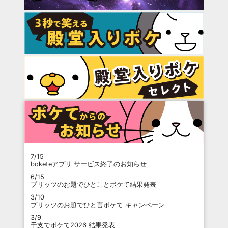
7/15
boketeアプリ サービス終了のお知らせ
6/15
プリッツのお題でひとことボケて結果発表
3/10
プリッツのお題でひと言ボケて キャンペーン
3/9
干支でボケて2026 結果発表