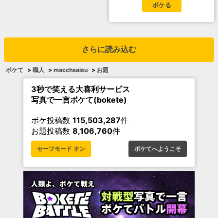
ボケる
さらに読み込む
ボケて
>
職人
>
macchaaisu
>
お題
3秒で笑える大喜利サービス
写真で一言ボケて(bokete)
ボケ投稿数
115,503,287
件
お題投稿数
8,106,760
件
セーフモード オン
ボケてへようこそ