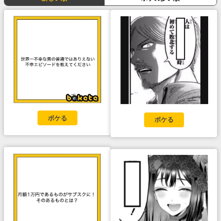
ボケる
ボケる