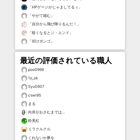
「
HPゲージがじゃましてるぅ
」
「
やがて縮む
」
「
自分から飛び降りるんだ！
」
「
暗くなるとジ・エンド
」
「
叩けボンゴ
」
最近の評価されている職人
poo0999
1o_ok
Syu0607
cswr95
まる
向井がおさむまでは…
鈴美紅
ミラクルクル
くれないか豚を