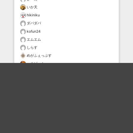
いか天
hikiniku
ダバダバ
kofun24
エムエム
しらす
めがふぇっぷす
へそビーム
どんまい鼻毛
おすすめのボケを毎日お届け
いいね！する
フォローする
フォローする