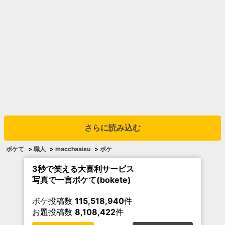
さらに読み込む
ボケて
>
職人
>
macchaaisu
>
ボケ
3秒で笑える大喜利サービス
写真で一言ボケて(bokete)
ボケ投稿数
115,518,940
件
お題投稿数
8,108,422
件