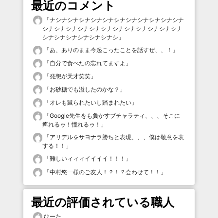
最近のコメント
「
ナシナシナシナシナシナシナシナシナシナシナシナ
シナシナシナシナシナシナシナシナシナシナシナシナ
シナシナシナシナシナシナシ
」
「
あ、ありのまま今起こったことを話すぜ、、！
」
「
自分で食べたの忘れてますよ
」
「
発想が天才笑笑
」
「
お砂糖でも溢したのかな？
」
「
オレも蹴られたいし踏まれたい
」
「
Google先生をも負かすブチャラティ、、、そこに
痺れるゥ！憧れるゥ！
」
「
アリデルをサヨナラ勝ちと表現、、、僕は敬意を表
する！！
」
「
難しいィィィイイイイ！！！
」
「
中村悠一様のご友人！？！？会わせて！！
」
最近の評価されている職人
ひーた