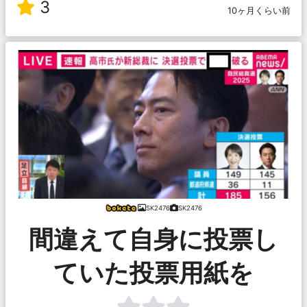
3
10ヶ月くらい前
SK2476
SK2476
間違えて自身に投票し
ていた投票用紙を