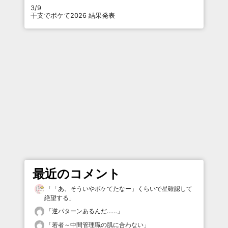
3/9
干支でボケて2026 結果発表
最近のコメント
「
「あ、そういやボケてたなー」くらいで星確認して
絶望する
」
「
逆パターンあるんだ……
」
「
若者～中間管理職の肌に合わない
」