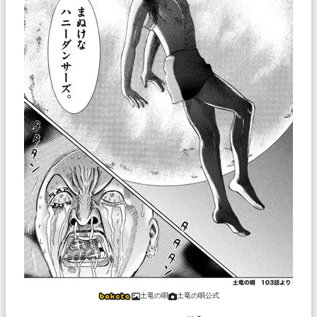
土竜の唄
土竜の唄公式