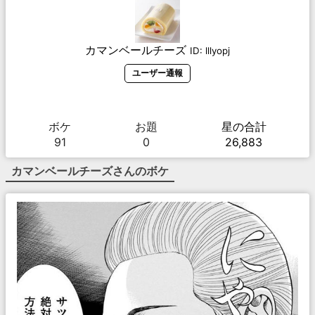
カマンベールチーズ
ID:
lllyopj
ユーザー通報
ボケ
お題
星の合計
91
0
26,883
カマンベールチーズ
さんのボケ