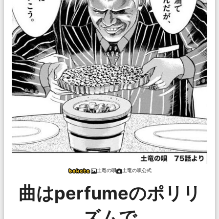
土竜の唄
土竜の唄公式
曲はperfumeのポリリ
ズムで