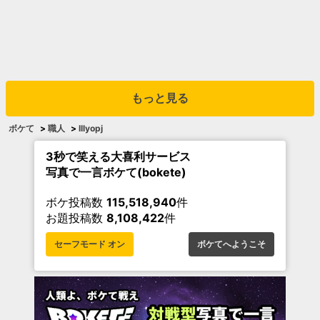
もっと見る
ボケて
>
職人
>
lllyopj
3秒で笑える大喜利サービス
写真で一言ボケて(bokete)
ボケ投稿数
115,518,940
件
お題投稿数
8,108,422
件
セーフモード オン
ボケてへようこそ