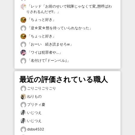
「
レッド「お前のせいで戦隊じゃなくて変_態呼ばわ
りされるんだぞ!!」
」
「
ちょっと好き
」
「
逆☆変☆態を待っていられなかった
」
「
ちょっと好き
」
「
おーい 続き読ませろw
」
「
ワイは犯罪者や…
」
「
名付けて｢ドーンベル｣
」
最近の評価されている職人
ごりごりごりごり
ねりもの
プリティ慶
いじつえ
いじつえ
dsbs4532