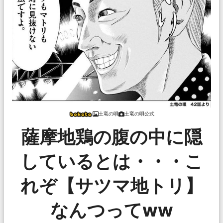
土竜の唄
土竜の唄公式
薩摩地鶏の腹の中に隠
しているとは・・・こ
れぞ【サツマ地トリ】
なんつってww