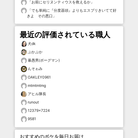
「
お前にセリヌンティウスを救えるか
」
「
でも単純に『分度器頭』よりもエスプリきいてて好
きよ その悪口
」
最近の評価されている職人
犬dk
ぷかぷか
暴愚男(ボーグマン)
んそゎみ
OAKLEY0961
mtmtmtmg
アヒル隊長
runout
12379×7224
9581
おすすめのボケを毎日お届け