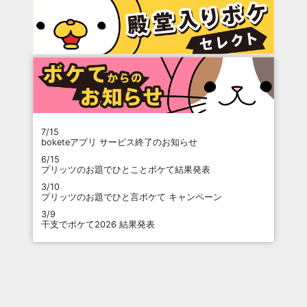
7/15
boketeアプリ サービス終了のお知らせ
6/15
プリッツのお題でひとことボケて結果発表
3/10
プリッツのお題でひと言ボケて キャンペーン
3/9
干支でボケて2026 結果発表