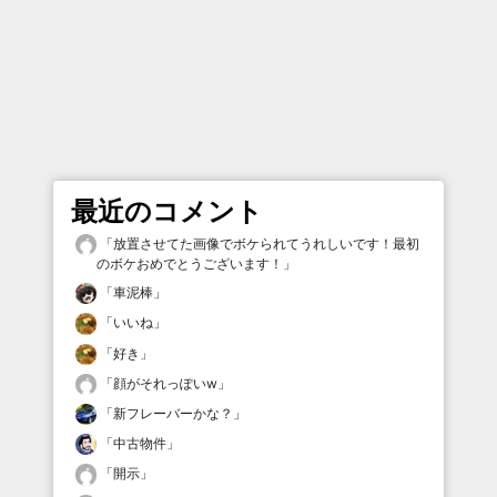
最近のコメント
「
放置させてた画像でボケられてうれしいです！最初
のボケおめでとうございます！
」
「
車泥棒
」
「
いいね
」
「
好き
」
「
顔がそれっぽいw
」
「
新フレーバーかな？
」
「
中古物件
」
「
開示
」