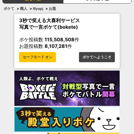
ボケて
>
職人
>
lllyopj
>
お題
3秒で笑える大喜利サービス
写真で一言ボケて(bokete)
ボケ投稿数
115,508,508
件
お題投稿数
8,107,281
件
セーフモード オン
ボケてへようこそ