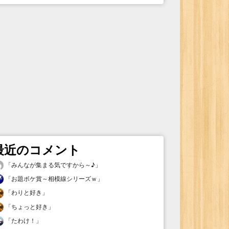
最近のコメント
「
みんなが集まる気ですから～♪
」
「
お題ボケ賞～相模線シリーズｗ
」
「
わりと好き
」
「
ちょっと好き
」
「
たわけ！
」