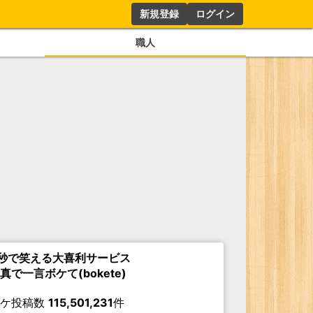
新規登録
ログイン
職人
秒で笑える大喜利サービス
真で一言ボケて(bokete)
ボケ投稿数
115,501,231
件