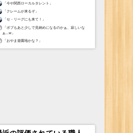
「
今や関西ローカルタレント
」
「
クレームが来るぞ
」
「
セ・リーグにも来て！
」
「
ボブもあと少しで見納めになるのかぁ、寂しいな
ぁ…w
」
「
おやま遊園地かな？
」