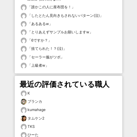
「
誰かこの人に座布団を！
」
「
したとたん見向きもされないパターン(泣)
」
「
あるあるw
」
「
とりあえずサンプルお願いしますw
」
「
6ですか？
」
「
捨てられた！？(泣)
」
「
セーラー服がツボ
」
「
上級者w
」
最近の評価されている職人
K
ブランカ
kumahage
タムケン2
TKS
ひーた