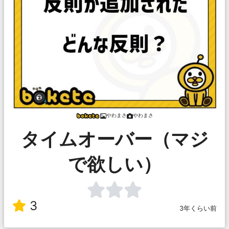
やわまさ
やわまさ
タイムオーバー（マジ
で欲しい）
3
3年くらい前