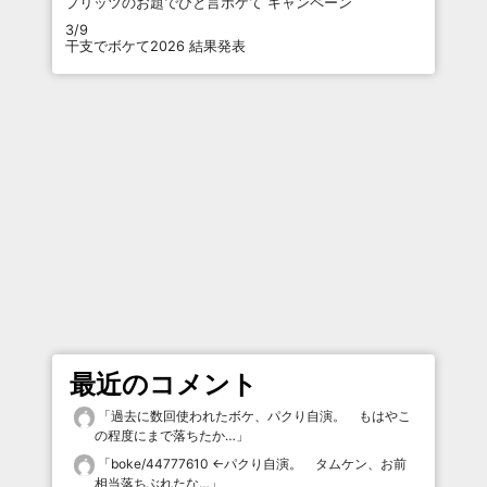
プリッツのお題でひと言ボケて キャンペーン
3/9
干支でボケて2026 結果発表
最近のコメント
「
過去に数回使われたボケ、パクり自演。 もはやこ
の程度にまで落ちたか…
」
「
boke/44777610 ←パクり自演。 タムケン、お前
相当落ちぶれたな…
」