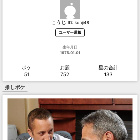
こうじ
ID:
kohji48
ユーザー通報
生年月日
1975.01.01
ボケ
お題
星の合計
51
752
133
推しボケ